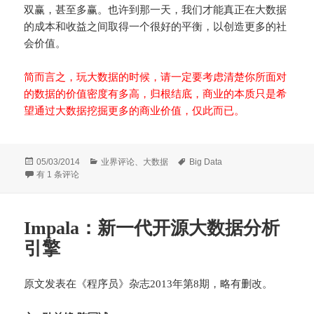
双赢，甚至多赢。也许到那一天，我们才能真正在大数据
的成本和收益之间取得一个很好的平衡，以创造更多的社
会价值。
简而言之，玩大数据的时候，请一定要考虑清楚你所面对
的数据的价值密度有多高，归根结底，商业的本质只是希
望通过大数据挖掘更多的商业价值，仅此而已。
发
分
标
05/03/2014
业界评论
、
大数据
Big Data
布
大数据的价值密度
类
签
有 1 条评论
于
Impala：新一代开源大数据分析
引擎
原文发表在《程序员》杂志2013年第8期，略有删改。