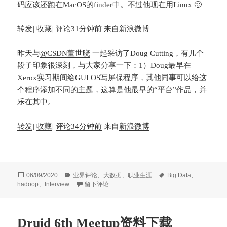
码应该还跑在MacOS的finder中。不过他现在用Linux 🙂
转发
|
收藏
|
评论
31分钟前
来自
新浪微博
昨天与
@CSDN董世晓
一起采访了Doug Cutting，有几个
段子印象很深刻，与大家分享一下：1）Doug最早在
Xerox实习期间给GUI OS写屏保程序，其他同事可以给这
个程序添加不同的主题，这算是他最早的“平台”作品，并
乐在其中。
转发
|
收藏
|
评论
34分钟前
来自
新浪微博
发
分
标
06/09/2020
业界评论
、
大数据
、
职业生涯
Big Data
、
布
类
于采访Hadoop创始人Doug Cutting纪要
签
hadoop
、
Interview
留下评论
于
Druid 6th Meetup资料下载