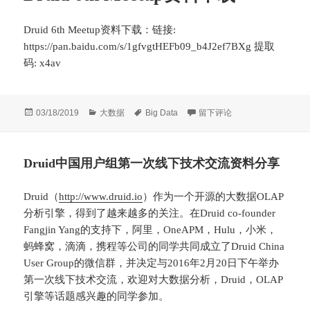
Druid 6th Meetup资料下载：链接:
https://pan.baidu.com/s/1gfvgtHEFb09_b4J2ef7BXg 提取
码: x4av
发
分
标
于Druid 6th Meetup资料下载
03/18/2019
大数据
Big Data
留下评论
布
类
签
于
Druid中国用户组第一次线下技术交流资料分享
Druid（
http://www.druid.io
）作为一个开源的大数据OLAP
分析引擎，得到了越来越多的关注。在Druid co-founder
Fangjin Yang的支持下，阿里，OneAPM，Hulu，小米，
蚂蜂窝，滴滴，携程等公司的同学共同成立了Druid China
User Group的微信群，并决定与2016年2月20日下午举办
第一次线下技术交流，欢迎对大数据分析，Druid，OLAP
引擎等话题感兴趣的同学参加。