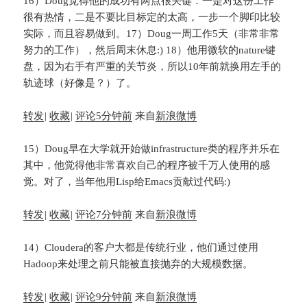
16）Doug觉得他的成功有两点很关键：一是对这份工作
很有热情，二是不要比目标定的太高，一步一个脚印比较
实际，而且容易做到。17）Doug一周工作5天（非常非常
努力的工作），然后周末休息:) 18）他用微软的nature键
盘，因为右手有严重的关节炎，所以10年前就换用左手的
轨迹球（好像是？）了。
转发
|
收藏
|
评论
5分钟前
来自
新浪微博
15）Doug早在大学就开始做infrastructure类的程序并乐在
其中，他觉得他非常喜欢自己的程序被千万人使用的感
觉。对了，当年他用Lisp给Emacs贡献过代码:)
转发
|
收藏
|
评论
7分钟前
来自
新浪微博
14）Cloudera的客户大都是传统行业，他们通过使用
Hadoop来处理之前只能被直接抛弃的大规模数据。
转发
|
收藏
|
评论
9分钟前
来自
新浪微博