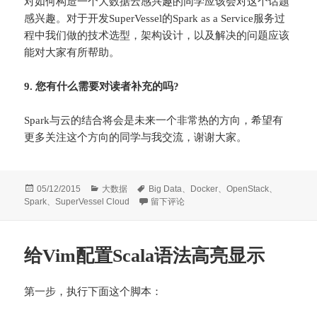
对如何构造一个大数据云感兴趣的同学应该会对这个话题
感兴趣。对于开发SuperVessel的Spark as a Service服务过
程中我们做的技术选型，架构设计，以及解决的问题应该
能对大家有所帮助。
9. 您有什么需要对读者补充的吗?
Spark与云的结合将会是未来一个非常热的方向，希望有
更多关注这个方向的同学与我交流，谢谢大家。
发
分
标
05/12/2015
大数据
Big Data
、
Docker
、
OpenStack
、
布
类
签
于基于OpenStack, Docker和Spark打造Su
Spark
、
SuperVessel Cloud
留下评论
于
给Vim配置Scala语法高亮显示
第一步，执行下面这个脚本：