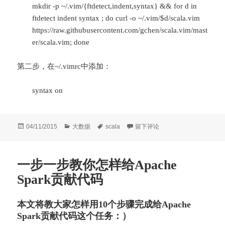
mkdir -p ~/.vim/{ftdetect,indent,syntax} && for d in
ftdetect indent syntax ; do curl -o ~/.vim/$d/scala.vim
https://raw.githubusercontent.com/gchen/scala.vim/mast
er/scala.vim; done
第二步，在~/.vimrc中添加：
syntax on
发
分
标
于给Vim配置Scala语法高亮显示
04/11/2015
大数据
scala
留下评论
布
类
签
于
一步一步教你怎样给Apache
Spark贡献代码
本文将教大家怎样用10个步骤完成给Apache
Spark贡献代码这个任务：）