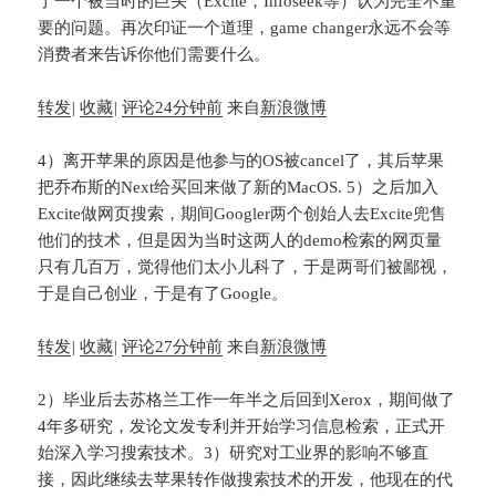
了一个被当时的巨头（Excite，Infoseek等）认为完全不重
要的问题。再次印证一个道理，game changer永远不会等
消费者来告诉你他们需要什么。
转发
|
收藏
|
评论
24分钟前
来自
新浪微博
4）离开苹果的原因是他参与的OS被cancel了，其后苹果
把乔布斯的Next给买回来做了新的MacOS. 5）之后加入
Excite做网页搜索，期间Googler两个创始人去Excite兜售
他们的技术，但是因为当时这两人的demo检索的网页量
只有几百万，觉得他们太小儿科了，于是两哥们被鄙视，
于是自己创业，于是有了Google。
转发
|
收藏
|
评论
27分钟前
来自
新浪微博
2）毕业后去苏格兰工作一年半之后回到Xerox，期间做了
4年多研究，发论文发专利并开始学习信息检索，正式开
始深入学习搜索技术。3）研究对工业界的影响不够直
接，因此继续去苹果转作做搜索技术的开发，他现在的代