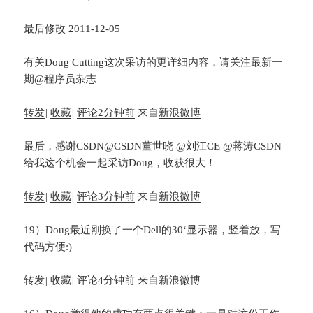
最后修改 2011-12-05
有关Doug Cutting这次采访的更详细内容，请关注最新一
期
@程序员杂志
转发
|
收藏
|
评论
2分钟前
来自
新浪微博
最后，感谢CSDN
@CSDN董世晓
@刘江CE
@蒋涛CSDN
给我这个机会一起采访Doug，收获很大！
转发
|
收藏
|
评论
3分钟前
来自
新浪微博
19）Doug最近刚换了一个Dell的30‘显示器，竖着放，写
代码方便:)
转发
|
收藏
|
评论
4分钟前
来自
新浪微博