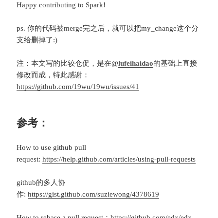
Happy contributing to Spark!
ps. 你的代码被merge完之后，就可以把my_change这个分
支给删掉了:)
注：本文写的比较仓促，是在@
lufeihaidao
的基础上直接
修改而成，特此感谢：
https://github.com/19wu/19wu/issues/41
参考：
How to use github pull
request:
https://help.github.com/articles/using-pull-requests
github的多人协
作:
https://gist.github.com/suziewong/4378619
How to rebase a pull request：
https://github.com/edx/edx-