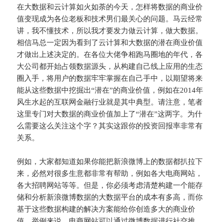
在大数据和云计算如火如荼的今天，怎样将数据的商业价
值变现成为各位老板和技术男们最关心的问题。马云经常
讲，我不懂技术，所以我才要发力做云计算，做大数据。
相信马总一定因为看到了云计算和大数据的潜在商业价值
才做出上述决定的。在各位大佬争相跑马圈地的年代，各
大公司都开始占领数据源头，从构建自己线上应用的生态
圈入手，将用户的数据牢牢掌握在自己手中，以期望将来
能从这些数据中挖掘出“潜在”的商业价值，例如在2014年
风生水起的互联网金融行业就是其中典型。请注意，笔者
这里专门对大数据的商业价值加上了“潜在”这两字。为什
么需要这么关注这个字？其实这跟你的投资回报率非常有
关系。
例如，大家都知道如果你能把新浪微博上的数据都扒拉下
来，必然对很多生意都非常有帮助，例如各大电商网站，
各大招聘网站等等。但是，你必须考虑清楚构建一个能存
储和分析新浪微博数据的大数据平台的成本有多高，而你
基于这些数据构建的解决方案能给你创造多大的商业价
值。举例来说，电商网站可以通过微博数据进行社交推