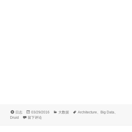
格
发
分
标
日志
03/29/2016
大数据
Architecture
、
Big Data
、
式
于Druid中国用户组第一次线下技术交流资料分享
布
类
签
Druid
留下评论
于