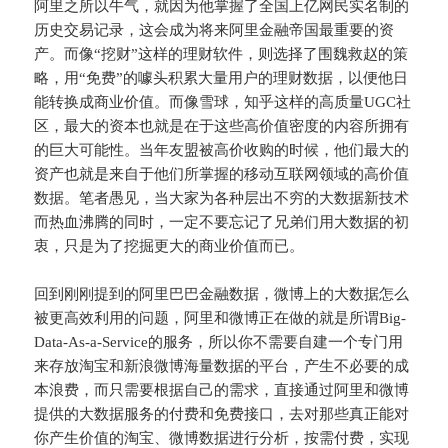
阿里之所以牛气，就因为他掌握了全国上亿网民实名制的
历史交易记录，这会成为将来阿里金融帝国最重要的资
产。而像“挖财”这样的理财软件，则选择了围魏救赵的策
略，用“免费”的噱头积累大量用户的理财数据，以便他日
能转换成商业价值。而像雪球，知乎这样的高质量UGC社
区，最大的资本也就是在于这些高价值密度的内容所拥有
的巨大可能性。当年友盟被高价收购的时候，他们最大的
资产也就是来自于他们所掌握的移动互联网领域的高价值
数据。笔者愚见，当大家为各种层出不穷的大数据新技术
而热血沸腾的同时，一定不要忘记了兄弟们用大数据的初
衷，只是为了挖掘更大的商业价值而已。
回到刚刚提到的阿里巴巴金融数据，微博上的大数据怎么
被更高效利用的问题，阿里和微博正在做的就是所谓Big-
Data-As-a-Service的服务，所以你不需要自建一个专门用
来存放淘宝和新浪微博海量数据的平台，产生不必要的成
本浪费，而只需要根据自己的需求，直接通过阿里和微博
提供的大数据服务的付费和免费接口，去对那些真正能对
你产生价值的淘宝、微博数据进行分析，按需付费，实现