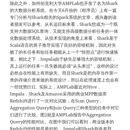
除此之外，加州伯克利大学AMPLab也开发了名为Shark
的大数据分析系统。在今天6月份的《程序员》上有一篇
专门分析与Shark相关的Spark系统的文章，感兴趣的读
者朋友可以参考。从长远目标来看，Shark想成为一个既
支持大数据SQL查询，又能支持高级数据分析任务的一体
化数据处理系统。从技术实现的角度上来看，Shark基于
Scala语言的算子推导实现了良好的容错机制，因此对失
败了的长任务和短任务都能从上一个“快照点”进行快速恢
复。相比之下，Impala由于缺失足够强大的容错机制，
其上运行的任务一旦失败就必须“从头来过”，这样的设计
必然会在性能上有所缺失。而且Shark是把内存当作第一
类的存储介质来做的系统设计，所以在处理速度上也会有
一些优势[11]。实际上，AMPLab最近对Hive，
Impala，Shark及Amazon采用的商业MPP数据库
Redshift进行了一次对比试验，在Scan Query，
Aggregation Query和Join Query三种类型的任务中对它
们进行了比较。图2就是AMPLab报告中Aggregation
Query的性能对比。在图中我们可以看到，商业版本的
Redshift的性能是最好的， Impala和Shark则各有胜