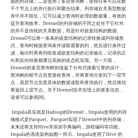
据的列存储；二是使用了多层查询树，使得任务可以在数
千个节点上的并行执行和聚合结果。列存储在关系型数据
库中并不陌生，它可以减少查询时处理的数据量，有效的
提升查询效率。Dremel的列存储的不同之处在于它针对
的并不是传统的关系数据，而是针对嵌套结构的数据。
Dremel可以将一条条的嵌套结构的记录转换成列存储形
式，查询时根据查询条件读取需要的列，然后进行条件过
滤，输出时再将列组装成嵌套结构的记录输出，记录的正
向和反向转换都通过高效的状态机实现。另一方面，
Dremel的多层查询树则借鉴了分布式搜索引擎的设计，
查询树的根节点负责接收查询，并将查询分发到下一层节
点，底层节点负责具体的数据读取和查询执行，然后将结
果返回上层节点。关于Dremel技术实现上的更多信息，
读者可以参阅[9]。
Impala其实就是Hadoop的Dremel，Impala使用的列存
储格式是Parquet。Parquet实现了Dremel中的列存储，
未来还将支持Hive并添加字典编码，游程编码等功能。
Impala的系统架构如图一所示。Impala使用了Hive 的