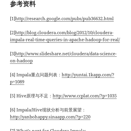
参考资料
[1]
http://research.google.com/pubs/pub36632.html
[2]
http://blog.cloudera.com/blog/2012/10/cloudera-
impala-real-time-queries-in-apache-hadoop-for-real/
[3]
http://www.slideshare.net/cloudera/data-science-
on-hadoop
[4] Impala重点问题列表：
http://yuntai.1kapp.com/?
p=1089
[5] Hive原理与不足：
http://www.ccplat.com/?p=1035
[6] Impala/Hive现状分析与前景展望：
http://yanbohappy.sinaapp.com/?p=220
[7] What’s next for Cloudera Impala: