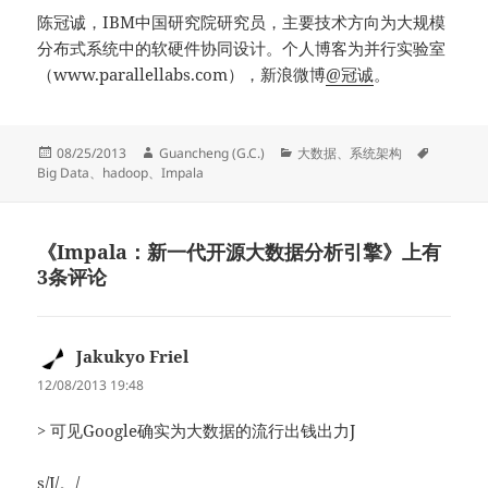
陈冠诚，IBM中国研究院研究员，主要技术方向为大规模
分布式系统中的软硬件协同设计。个人博客为并行实验室
（www.parallellabs.com），新浪微博
@冠诚
。
发
作
分
标
08/25/2013
Guancheng (G.C.)
大数据
、
系统架构
布
者
类
签
Big Data
、
hadoop
、
Impala
于
《Impala：新一代开源大数据分析引擎》上有
3条评论
Jakukyo Friel
说
道：
12/08/2013 19:48
> 可见Google确实为大数据的流行出钱出力J
s/J/。/