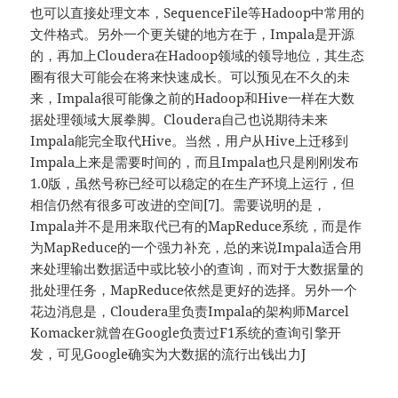
也可以直接处理文本，SequenceFile等Hadoop中常用的
文件格式。另外一个更关键的地方在于，Impala是开源
的，再加上Cloudera在Hadoop领域的领导地位，其生态
圈有很大可能会在将来快速成长。可以预见在不久的未
来，Impala很可能像之前的Hadoop和Hive一样在大数
据处理领域大展拳脚。Cloudera自己也说期待未来
Impala能完全取代Hive。当然，用户从Hive上迁移到
Impala上来是需要时间的，而且Impala也只是刚刚发布
1.0版，虽然号称已经可以稳定的在生产环境上运行，但
相信仍然有很多可改进的空间[7]。需要说明的是，
Impala并不是用来取代已有的MapReduce系统，而是作
为MapReduce的一个强力补充，总的来说Impala适合用
来处理输出数据适中或比较小的查询，而对于大数据量的
批处理任务，MapReduce依然是更好的选择。另外一个
花边消息是，Cloudera里负责Impala的架构师Marcel
Komacker就曾在Google负责过F1系统的查询引擎开
发，可见Google确实为大数据的流行出钱出力J