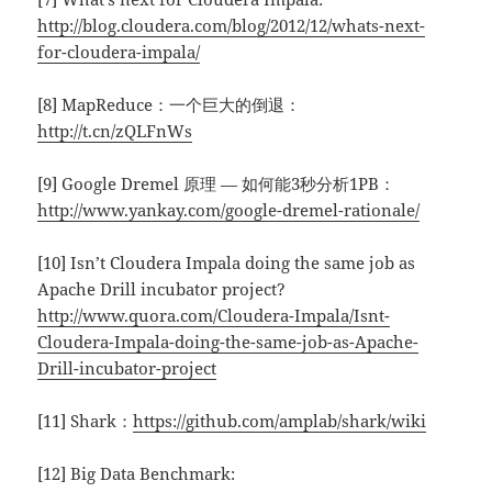
http://blog.cloudera.com/blog/2012/12/whats-next-
for-cloudera-impala/
[8] MapReduce：一个巨大的倒退：
http://t.cn/zQLFnWs
[9] Google Dremel 原理 — 如何能3秒分析1PB：
http://www.yankay.com/google-dremel-rationale/
[10] Isn’t Cloudera Impala doing the same job as
Apache Drill incubator project?
http://www.quora.com/Cloudera-Impala/Isnt-
Cloudera-Impala-doing-the-same-job-as-Apache-
Drill-incubator-project
[11] Shark：
https://github.com/amplab/shark/wiki
[12] Big Data Benchmark: