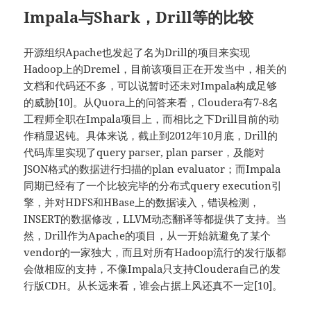
Impala与Shark，Drill等的比较
开源组织Apache也发起了名为Drill的项目来实现
Hadoop上的Dremel，目前该项目正在开发当中，相关的
文档和代码还不多，可以说暂时还未对Impala构成足够
的威胁[10]。从Quora上的问答来看，Cloudera有7-8名
工程师全职在Impala项目上，而相比之下Drill目前的动
作稍显迟钝。具体来说，截止到2012年10月底，Drill的
代码库里实现了query parser, plan parser，及能对
JSON格式的数据进行扫描的plan evaluator；而Impala
同期已经有了一个比较完毕的分布式query execution引
擎，并对HDFS和HBase上的数据读入，错误检测，
INSERT的数据修改，LLVM动态翻译等都提供了支持。当
然，Drill作为Apache的项目，从一开始就避免了某个
vendor的一家独大，而且对所有Hadoop流行的发行版都
会做相应的支持，不像Impala只支持Cloudera自己的发
行版CDH。从长远来看，谁会占据上风还真不一定[10]。