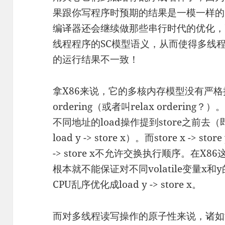
果跟你写程序时预期的结果是一模一样的
编译器还会继续做那些串行时代的优化，
线程程序的SC模型语义，从而使得多线
的运行结果不一致！
拿X86来说，它的多核内存模型没有严格执
ordering（或者叫relax orderi
不同地址的load操作提到store之前去（即把s
load y -> store x）。而store x -> stor
-> store x不允许交换执行顺序。在X86
根本就不能保证对不同volatile变量x和y的st
CPU乱序优化成load y -> store x。
而对多线程读写操作的原子性来说，诸如vol