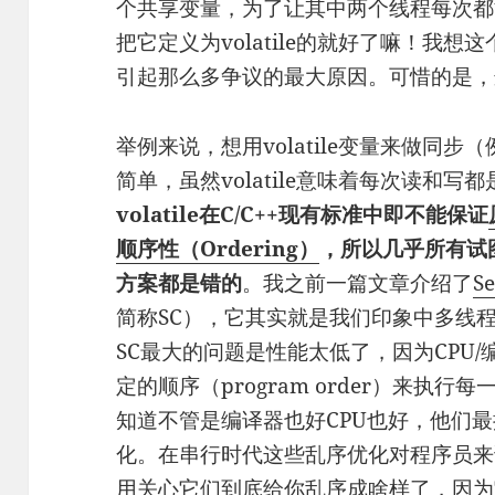
个共享变量，为了让其中两个线程每次都
把它定义为volatile的就好了嘛！我想这
引起那么多争议的最大原因。可惜的是，
举例来说，想用volatile变量来做同步
简单，虽然volatile意味着每次读和
volatile在C/C++现有标准中即不能保证
顺序性（Ordering）
，所以几乎所有试图
方案都是错的
。我之前一篇文章介绍了
S
简称SC），它其实就是我们印象中多线
SC最大的问题是性能太低了，因为CPU
定的顺序（program order）来执
知道不管是编译器也好CPU也好，他们
化。在串行时代这些乱序优化对程序员来
用关心它们到底给你乱序成啥样了，因为