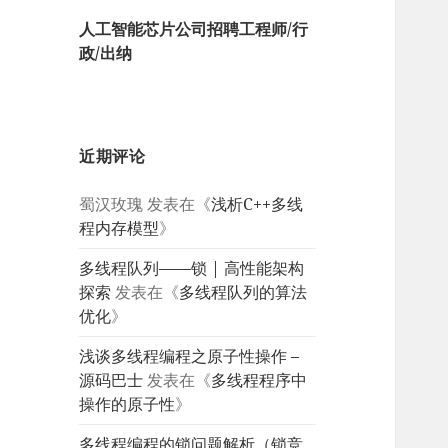
人工智能芯片公司招聘工程师/行
政/出纳
近期评论
蜀汉玫瑰
发表在《
浅析C++多线
程内存模型
》
多线程队列——锁 | 高性能架构
探索
发表在《
多线程队列的算法
优化
》
浅谈多线程编程之原子性操作 –
源码巴士
发表在《
多线程程序中
操作的原子性
》
多线程编程的锁问题解析（锁竞