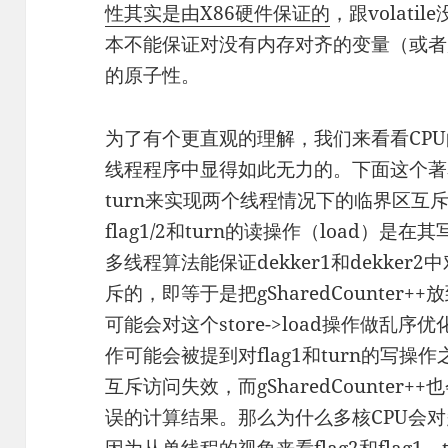
性其实是由X86硬件保证的
，跟volati
本不能保证对没有内存对齐的变量（或者
的原子性。
为了有个更直观的理解，我们来看看CPU的乱
线程程序中显得如此无力的。下面这个著名的D
turn来实现两个线程情况下的临界区互
flag1/2和turn的读操作（load）是
多线程算法能保证dekker1和dekker2中对
斥的，即等于是把gSharedCounter
可能会对这个store->load操作做乱序优化
作可能会被提到对flag1和turn的写
互斥访问失效，而gSharedCounter++
误的计算结果。那么为什么多核CPU会