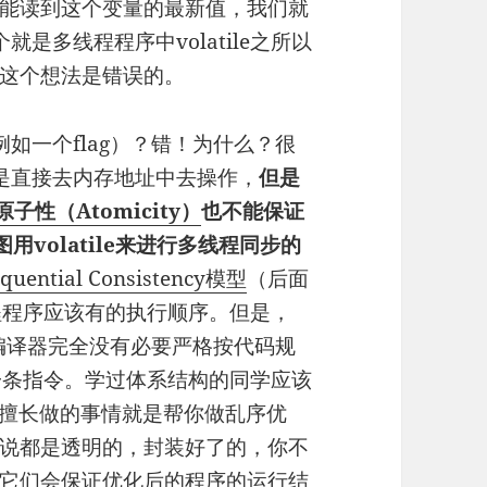
能读到这个变量的最新值，我们就
个就是多线程程序中volatile之所以
这个想法是错误的。
（例如一个flag）？错！为什么？很
写都是直接去内存地址中去操作，
但是
原子性（Atomicity）
也不能保证
用volatile来进行多线程同步的
equential Consistency模型
（后面
程程序应该有的执行顺序。但是，
/编译器完全没有必要严格按代码规
行每一条指令。学过体系结构的同学应该
最擅长做的事情就是帮你做乱序优
说都是透明的，封装好了的，你不
它们会保证优化后的程序的运行结