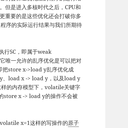
。但是进入多核时代之后，CPU和
更重要的是这些优化还会打破你多
程程序的实际运行结果与我们所期待
行SC，即属于weak
ng？）。它唯一允许的乱序优化是可以把对
tore x->load y乱序优化成
e y、load x -> load y，以及load y
这样的内存模型下，volatile关键字
ore x -> load y的操作不会被
atile x=1这样的写操作的
原子