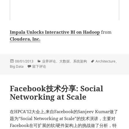
Impala Unlocks Interactive BI on Hadoop
from
Cloudera, Inc.
发
分
标
08/01/2013
业界评论
、
大数据
、
系统架构
Architecture
、
布
于Impala与Stinger对比
类
签
Big Data
留下评论
于
Facebook技术分享: Social
Networking at Scale
在HPCA’12大会上,来自Facebook的Sanjeev Kumar做了
题为“Social Networking at Scale”的技术演讲，主要对
Facebook在可扩展的软/硬件架构上的挑战做了分析，特