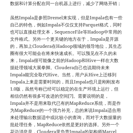
数据和计算分配在同一台机器上进行，减少了网络开销；
虽然Impala是参照Dremel来实现，但是Impala也有一些
自己的特色，例如Impala不仅仅支持Parquet格式，同时
也可以直接处理文本，SequenceFile等Hadoop中常用的
文件格式。另外一个更关键的地方在于，Impala是开源
的，再加上Cloudera在Hadoop领域的领导地位，其生态
圈有很大可能会在将来快速成长。可以预见在不久的未
来，Impala很可能像之前的Hadoop和Hive一样在大数
据处理领域大展拳脚。Cloudera自己也说期待未来
Impala能完全取代Hive。当然，用户从Hive上迁移到
Impala上来是需要时间的，而且Impala也只是刚刚发布
1.0版，虽然号称已经可以稳定的在生产环境上运行，但
相信仍然有很多可改进的空间[7]。需要说明的是，
Impala并不是用来取代已有的MapReduce系统，而是作
为MapReduce的一个强力补充，总的来说Impala适合用
来处理输出数据适中或比较小的查询，而对于大数据量的
批处理任务，MapReduce依然是更好的选择。另外一个
花边消息是，Cloudera里负责Impala的架构师Marcel