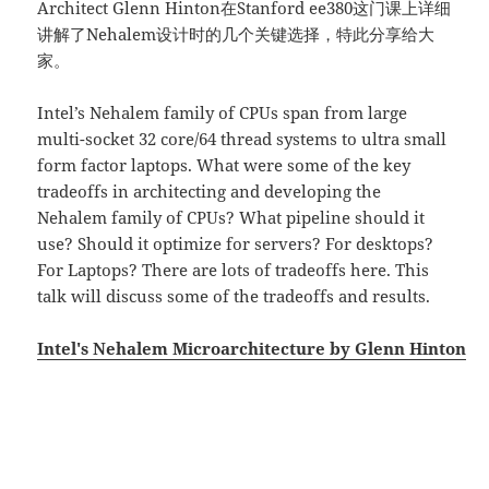
Architect Glenn Hinton在Stanford ee380这门课上详细
讲解了Nehalem设计时的几个关键选择，特此分享给大
家。
Intel’s Nehalem family of CPUs span from large
multi-socket 32 core/64 thread systems to ultra small
form factor laptops. What were some of the key
tradeoffs in architecting and developing the
Nehalem family of CPUs? What pipeline should it
use? Should it optimize for servers? For desktops?
For Laptops? There are lots of tradeoffs here. This
talk will discuss some of the tradeoffs and results.
Intel's Nehalem Microarchitecture by Glenn Hinton