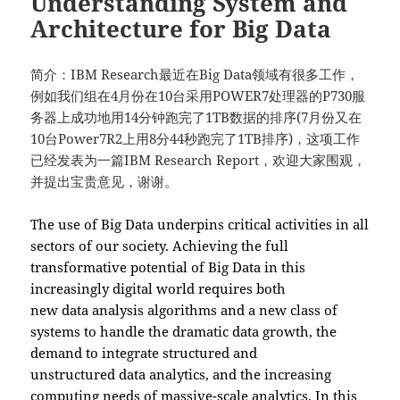
Understanding System and
Architecture for Big Data
简介：IBM Research最近在Big Data领域有很多工作，
例如我们组在4月份在10台采用POWER7处理器的P730服
务器上成功地用14分钟跑完了1TB数据的排序(7月份又在
10台Power7R2上用8分44秒跑完了1TB排序)，这项工作
已经发表为一篇IBM Research Report，欢迎大家围观，
并提出宝贵意见，谢谢。
The use of Big Data underpins critical activities in all
sectors of our society. Achieving the full
transformative potential of Big Data in this
increasingly digital world requires both
new data analysis algorithms and a new class of
systems to handle the dramatic data growth, the
demand to integrate structured and
unstructured data analytics, and the increasing
computing needs of massive-scale analytics. In this