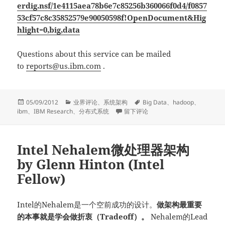
erdig.nsf/1e4115aea78b6e7c85256b360066f0d4/f0857
53cf57c8c35852579e90050598f!OpenDocument&Hig
hlight=0,big,data
Questions about this service can be mailed
to
reports@us.ibm.com
.
发
分
标
05/09/2012
业界评论
、
系统架构
Big Data
、
hadoop
、
布
类
于Understanding System and Archite
签
ibm
、
IBM Research
、
分布式系统
留下评论
于
Intel Nehalem微处理器架构
by Glenn Hinton (Intel
Fellow)
Intel的Nehalem是一个空前成功的设计。
做架构最重要
的本事就是学会做折衷（Tradeoff）。
Nehalem的Lead