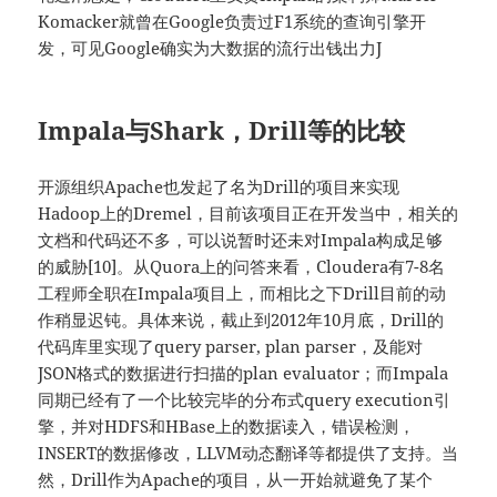
Komacker就曾在Google负责过F1系统的查询引擎开
发，可见Google确实为大数据的流行出钱出力J
Impala与Shark，Drill等的比较
开源组织Apache也发起了名为Drill的项目来实现
Hadoop上的Dremel，目前该项目正在开发当中，相关的
文档和代码还不多，可以说暂时还未对Impala构成足够
的威胁[10]。从Quora上的问答来看，Cloudera有7-8名
工程师全职在Impala项目上，而相比之下Drill目前的动
作稍显迟钝。具体来说，截止到2012年10月底，Drill的
代码库里实现了query parser, plan parser，及能对
JSON格式的数据进行扫描的plan evaluator；而Impala
同期已经有了一个比较完毕的分布式query execution引
擎，并对HDFS和HBase上的数据读入，错误检测，
INSERT的数据修改，LLVM动态翻译等都提供了支持。当
然，Drill作为Apache的项目，从一开始就避免了某个