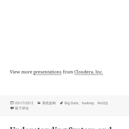
View more
presentations
from
Cloudera, Inc.
发
分
标
05/17/2012
系统架构
Big Data
、
hadoop
、
NoSQL
布
于为什么NoSQL和Hadoop该一起使用？
类
签
留下评论
于