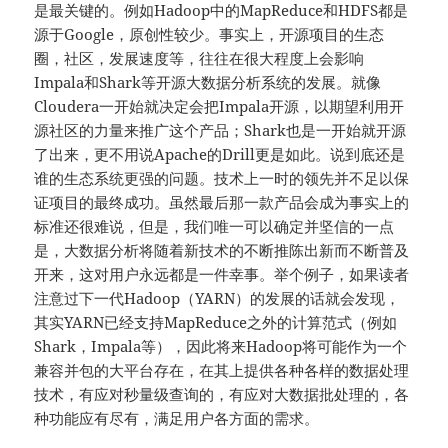
是最关键的。例如Hadoop中的MapReduce和HDFS都是
源于Google，原创性较少。事实上，开源项目的生态
圈，社区，发展速度等，往往在很大程度上会影响
Impala和Shark等开源大数据分析系统的发展。就像
Cloudera一开始就决定会把Impala开源，以期望利用开
源社区的力量来推广这个产品；Shark也是一开始就开源
了出来，更不用说Apache的Drill更是如此。说到底还是
谁的生态系统更强的问题。技术上一时的领先并不足以保
证项目的最终成功。虽然最后那一款产品会成为事实上的
标准还很难说，但是，我们唯一可以确定并坚信的一点
是，大数据分析将随着新技术的不断推陈出新而不断普及
开来，这对用户永远都是一件幸事。举个例子，如果读者
注意过下一代Hadoop（YARN）的发展的话就会发现，
其实YARN已经支持MapReduce之外的计算范式（例如
Shark，Impala等），因此将来Hadoop将可能作为一个
兼容并包的大平台存在，在其上提供各种各样的数据处理
技术，有应对秒量级查询的，有应对大数据批处理的，各
种功能应有尽有，满足用户各方面的需求。