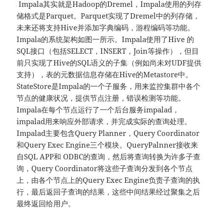
Impala其实就是Hadoop的Dremel，Impala使用的列存
储格式是Parquet。Parquet实现了Dremel中的列存储，
未来还将支持Hive并添加字典编码，游程编码等功能。
Impala的系统架构如图一所示。Impala使用了Hive 的
SQL接口（包括SELECT，INSERT，Join等操作），但目
前只实现了Hive的SQL语义的子集（例如尚未对UDF提供
支持），表的元数据信息存储在Hive的Metastore中。
StateStore是Impala的一个子服务，用来监控集群中各个
节点的健康状况，提供节点注册，错误检测等功能。
Impala在每个节点运行了一个后台服务impalad，
impalad用来响应外部请求，并完成实际的查询处理。
Impalad主要包含Query Planner，Query Coordinator
和Query Exec Engine三个模块。QueryPalnner接收来
自SQL APP和 ODBC的查询，然后将查询转换为许多子查
询，Query Coordinator将这些子查询分发到各个节点
上，由各个节点上的Query Exec Engine负责子查询的执
行，最后返回子查询的结果，这些中间结果经过聚集之后
最终返回给用户。