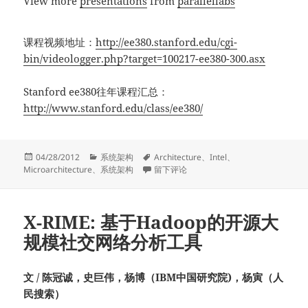
View more
presentations
from
parallellabs
课程视频地址：
http://ee380.stanford.edu/cgi-
bin/videologger.php?target=100217-ee380-300.asx
Stanford ee380往年课程汇总：
http://www.stanford.edu/class/ee380/
发
分
标
04/28/2012
系统架构
Architecture
、
Intel
、
布
类
签
于Intel Nehalem微处理器架构 by Glenn Hint
Microarchitecture
、
系统架构
留下评论
于
X-RIME: 基于Hadoop的开源大
规模社交网络分析工具
文 / 陈冠诚，史巨伟，杨博（IBM中国研究院)，杨寅（人
民搜索）