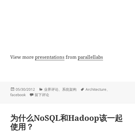
View more
presentations
from
parallellabs
发
分
标
05/30/2012
业界评论
、
系统架构
Architecture
、
布
于Facebook技术分享: Social Networking at Scale
类
签
facebook
留下评论
于
为什么NoSQL和Hadoop该一起
使用？