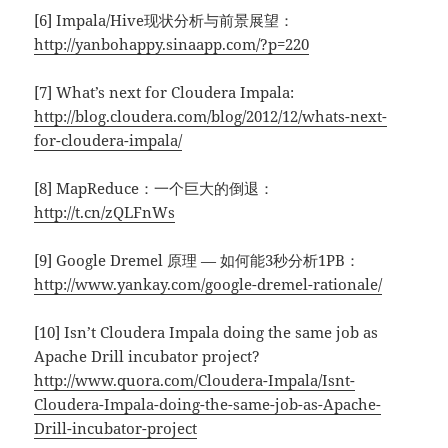
[6] Impala/Hive现状分析与前景展望：
http://yanbohappy.sinaapp.com/?p=220
[7] What’s next for Cloudera Impala:
http://blog.cloudera.com/blog/2012/12/whats-next-
for-cloudera-impala/
[8] MapReduce：一个巨大的倒退：
http://t.cn/zQLFnWs
[9] Google Dremel 原理 — 如何能3秒分析1PB：
http://www.yankay.com/google-dremel-rationale/
[10] Isn’t Cloudera Impala doing the same job as
Apache Drill incubator project?
http://www.quora.com/Cloudera-Impala/Isnt-
Cloudera-Impala-doing-the-same-job-as-Apache-
Drill-incubator-project