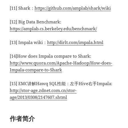
[11] Shark：
https://github.com/amplab/shark/wiki
[12] Big Data Benchmark:
https://amplab.cs.berkeley.edu/benchmark/
[13] Impala wiki：
http://dirlt.com/impala.html
[14]How does Impala compare to Shark:
http://www.quora.com/Apache-Hadoop/How-does-
Impala-compare-to-Shark
[15] EMC讲解Hawq SQL性能：左手Hive右手Impala:
http://stor-age.zdnet.com.cn/stor-
age/2013/0308/2147607.shtml
作者简介