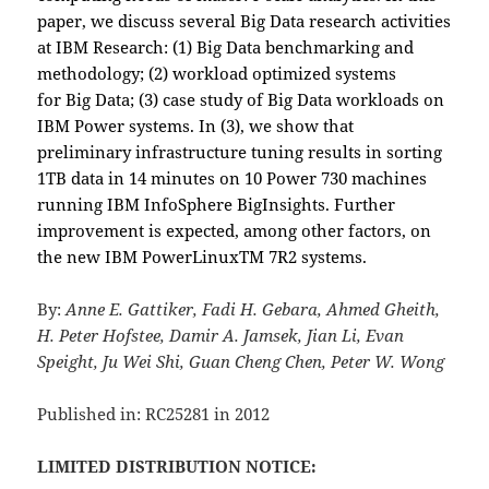
paper, we discuss several Big Data research activities
at IBM Research: (1) Big Data benchmarking and
methodology; (2) workload optimized systems
for Big Data; (3) case study of Big Data workloads on
IBM Power systems. In (3), we show that
preliminary infrastructure tuning results in sorting
1TB data in 14 minutes on 10 Power 730 machines
running IBM InfoSphere BigInsights. Further
improvement is expected, among other factors, on
the new IBM PowerLinuxTM 7R2 systems.
By:
Anne E. Gattiker, Fadi H. Gebara, Ahmed Gheith,
H. Peter Hofstee, Damir A. Jamsek, Jian Li, Evan
Speight, Ju Wei Shi, Guan Cheng Chen, Peter W. Wong
Published in: RC25281 in 2012
LIMITED DISTRIBUTION NOTICE: