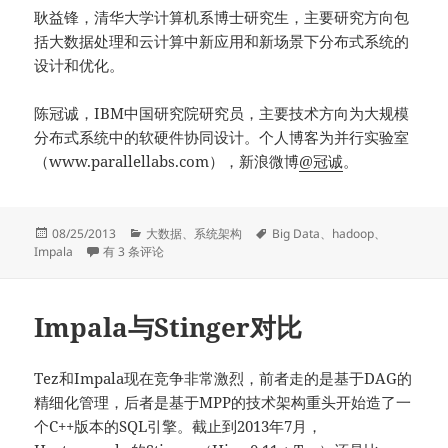
耿益锋，清华大学计算机系博士研究生，主要研究方向包
括大数据处理和云计算中新应用和新场景下分布式系统的
设计和优化。
陈冠诚，IBM中国研究院研究员，主要技术方向为大规模
分布式系统中的软硬件协同设计。个人博客为并行实验室
（www.parallellabs.com），新浪微博
@冠诚
。
发
分
标
08/25/2013
大数据
、
系统架构
Big Data
、
hadoop
、
布
Impala：新一代开源大数据分析引擎
类
签
Impala
有 3 条评论
于
Impala与Stinger对比
Tez和Impala现在竞争非常激烈，前者走的是基于DAG的
精细化管理，后者是基于MPP的技术架构重头开始造了一
个C++版本的SQL引擎。截止到2013年7月，