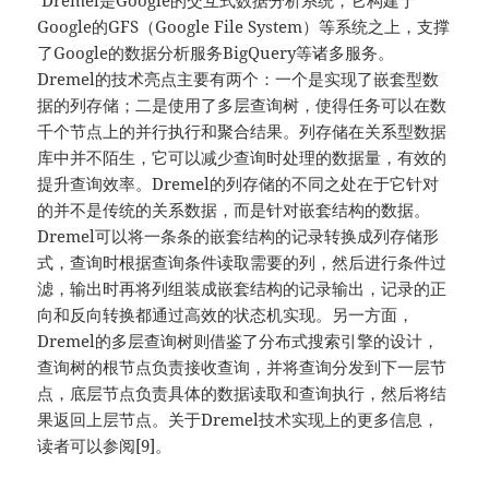
Dremel是Google的交互式数据分析系统，它构建于
Google的GFS（Google File System）等系统之上，支撑
了Google的数据分析服务BigQuery等诸多服务。
Dremel的技术亮点主要有两个：一个是实现了嵌套型数
据的列存储；二是使用了多层查询树，使得任务可以在数
千个节点上的并行执行和聚合结果。列存储在关系型数据
库中并不陌生，它可以减少查询时处理的数据量，有效的
提升查询效率。Dremel的列存储的不同之处在于它针对
的并不是传统的关系数据，而是针对嵌套结构的数据。
Dremel可以将一条条的嵌套结构的记录转换成列存储形
式，查询时根据查询条件读取需要的列，然后进行条件过
滤，输出时再将列组装成嵌套结构的记录输出，记录的正
向和反向转换都通过高效的状态机实现。另一方面，
Dremel的多层查询树则借鉴了分布式搜索引擎的设计，
查询树的根节点负责接收查询，并将查询分发到下一层节
点，底层节点负责具体的数据读取和查询执行，然后将结
果返回上层节点。关于Dremel技术实现上的更多信息，
读者可以参阅[9]。