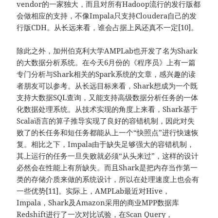
vendor的一家独大，而且对所有Hadoop流行的发行版都
会做相应的支持，不像Impala只支持Cloudera自己的发
行版CDH。从长远来看，谁会占据上风还真不一定[10]。
除此之外，加州伯克利大学AMPLab也开发了名为Shark
的大数据分析系统。在今天6月份的《程序员》上有一篇
专门分析与Shark相关的Spark系统的文章，感兴趣的读
者朋友可以参考。从长远目标来看，Shark想成为一个既
支持大数据SQL查询，又能支持高级数据分析任务的一体
化数据处理系统。从技术实现的角度上来看，Shark基于
Scala语言的算子推导实现了良好的容错机制，因此对失
败了的长任务和短任务都能从上一个“快照点”进行快速恢
复。相比之下，Impala由于缺失足够强大的容错机制，
其上运行的任务一旦失败就必须“从头来过”，这样的设计
必然会在性能上有所缺失。而且Shark是把内存当作第一
类的存储介质来做的系统设计，所以在处理速度上也会有
一些优势[11]。实际上，AMPLab最近对Hive，
Impala，Shark及Amazon采用的商业MPP数据库
Redshift进行了一次对比试验，在Scan Query，