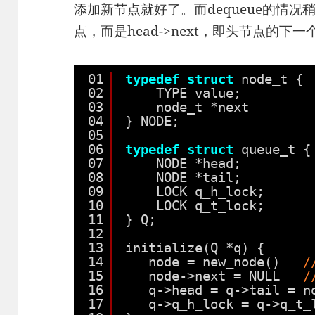
添加新节点就好了。而dequeue的情
点，而是head->next，即头节点的
01
typedef
struct
node_t {
02
TYPE value; 
03
node_t *next
04
} NODE;
05
06
typedef
struct
queue_t {
07
NODE *head; 
08
NODE *tail;
09
LOCK q_h_lock;
10
LOCK q_t_lock;
11
} Q;
12
13
initialize(Q *q) {
14
node = new_node()   
/
15
node->next = NULL   
/
16
q->head = q->tail = n
17
q->q_h_lock = q->q_t_