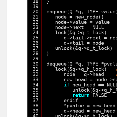
18
}
19
20
enqueue(Q *q, TYPE value
21
node = new_node()    
22
node->value = value  
23
node->next = NULL    
24
lock(&q->q_t_lock)   
25
q->tail->next = no
26
q->tail = node    
27
unlock(&q->q_t_lock) 
28
｝
29
30
dequeue(Q *q, TYPE *pval
31
lock(&q->q_h_lock)   
32
node = q->head    
33
new_head = node->n
34
if
new_head == NUL
35
unlock(&q->q_h_
36
return
FALSE   
37
endif
38
*pvalue = new_head
39
q->head = new_head
40
unlock(&q->q_h_lock) 