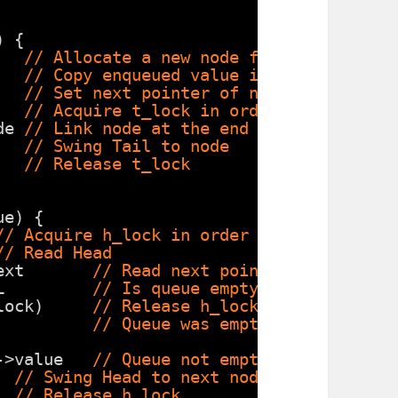
) {
   
// Allocate a new node from the free l
   
// Copy enqueued value into node
   
// Set next pointer of node to NULL
   
// Acquire t_lock in order to access T
de 
// Link node at the end of the queue
   
// Swing Tail to node
   
// Release t_lock
ue) {
// Acquire h_lock in order to access Head
// Read Head
ext       
// Read next pointer
L         
// Is queue empty?
lock)     
// Release h_lock before return
          
// Queue was empty
->value   
// Queue not empty, read value
  
// Swing Head to next node
  
// Release h_lock