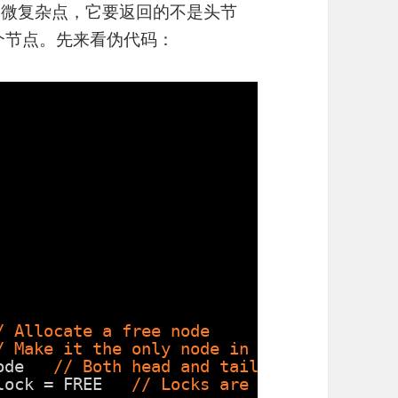
况稍微复杂点，它要返回的不是头节
下一个节点。先来看伪代码：
/ Allocate a free node
/ Make it the only node in the linked lis
ode   
// Both head and tail point to it
lock = FREE   
// Locks are initially free