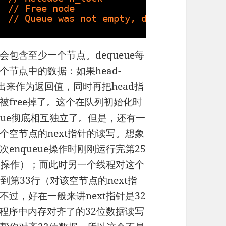
  
// Free node
  
// Queue was not empty, dequeue succeed
包含至少一个节点。dequeue每
节点中的数据：如果head-
出来作为返回值，同时再把head指
free掉了。这个在队列初始化时
ueue彻底相互独立了。但是，还有一
空节点的next指针的读写。想象
nqueue操作时刚刚运行完第25
写操作）；而此时另一个线程对这个
到第33行（对该空节点的next指
过，好在一般来讲next指针是32
程序中内存对齐了的32位数据
读写