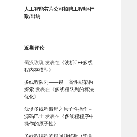
人工智能芯片公司招聘工程师/行
政/出纳
近期评论
蜀汉玫瑰
发表在《
浅析C++多线
程内存模型
》
多线程队列——锁 | 高性能架构
探索
发表在《
多线程队列的算法
优化
》
浅谈多线程编程之原子性操作 –
源码巴士
发表在《
多线程程序中
操作的原子性
》
多线程编程的锁问题解析（锁竞