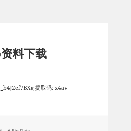
tup资料下载
09_b4J2ef7BXg 提取码: x4av
标
据
Big Data