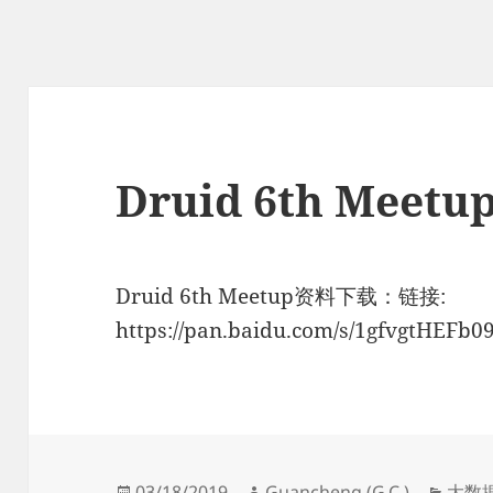
Druid 6th Mee
Druid 6th Meetup资料下载：链接:
https://pan.baidu.com/s/1gfvgtHEFb
发
作
分
03/18/2019
Guancheng (G.C.)
大数