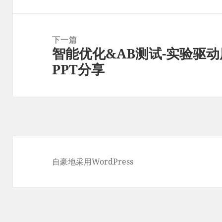
篇
文
章：
下一篇
智能优化&AB测试-实验驱动
下
PPT分享
篇
文
章：
自豪地采用WordPress