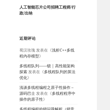
人工智能芯片公司招聘工程师/行
政/出纳
近期评论
蜀汉玫瑰
发表在《
浅析C++多线
程内存模型
》
多线程队列——锁 | 高性能架构
探索
发表在《
多线程队列的算法
优化
》
浅谈多线程编程之原子性操作 –
源码巴士
发表在《
多线程程序中
操作的原子性
》
多线程编程的锁问题解析（锁竞