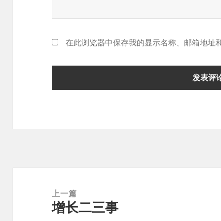
在此浏览器中保存我的显示名称、邮箱地址
文
章
上一篇
增长二三事
导
上
航