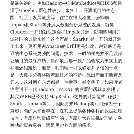
是最关键的。例如Hadoop中的MapReduce和HDFS都是
源于Google，原创性较少。事实上，开源项目的生态
圈，社区，发展速度等，往往在很大程度上会影响
Impala和Shark等开源大数据分析系统的发展。就像
Cloudera一开始就决定会把Impala开源，以期望利用开
源社区的力量来推广这个产品；Shark也是一开始就开源
了出来，更不用说Apache的Drill更是如此。说到底还是
谁的生态系统更强的问题。技术上一时的领先并不足以保
证项目的最终成功。虽然最后那一款产品会成为事实上的
标准还很难说，但是，我们唯一可以确定并坚信的一点
是，大数据分析将随着新技术的不断推陈出新而不断普及
开来，这对用户永远都是一件幸事。举个例子，如果读者
注意过下一代Hadoop（YARN）的发展的话就会发现，
其实YARN已经支持MapReduce之外的计算范式（例如
Shark，Impala等），因此将来Hadoop将可能作为一个
兼容并包的大平台存在，在其上提供各种各样的数据处理
技术，有应对秒量级查询的，有应对大数据批处理的，各
种功能应有尽有，满足用户各方面的需求。