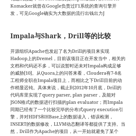
Komacker就曾在Google负责过F1系统的查询引擎开
发，可见Google确实为大数据的流行出钱出力J
Impala与Shark，Drill等的比较
开源组织Apache也发起了名为Drill的项目来实现
Hadoop上的Dremel，目前该项目正在开发当中，相关的
文档和代码还不多，可以说暂时还未对Impala构成足够
的威胁[10]。从Quora上的问答来看，Cloudera有7-8名
工程师全职在Impala项目上，而相比之下Drill目前的动
作稍显迟钝。具体来说，截止到2012年10月底，Drill的
代码库里实现了query parser, plan parser，及能对
JSON格式的数据进行扫描的plan evaluator；而Impala
同期已经有了一个比较完毕的分布式query execution引
擎，并对HDFS和HBase上的数据读入，错误检测，
INSERT的数据修改，LLVM动态翻译等都提供了支持。当
然，Drill作为Apache的项目，从一开始就避免了某个