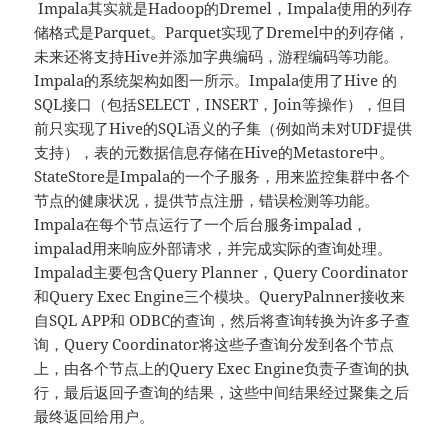
Impala其实就是Hadoop的Dremel，Impala使用的列存
储格式是Parquet。Parquet实现了Dremel中的列存储，
未来还将支持Hive并添加字典编码，游程编码等功能。
Impala的系统架构如图一所示。Impala使用了Hive 的
SQL接口（包括SELECT，INSERT，Join等操作），但目
前只实现了Hive的SQL语义的子集（例如尚未对UDF提供
支持），表的元数据信息存储在Hive的Metastore中。
StateStore是Impala的一个子服务，用来监控集群中各个
节点的健康状况，提供节点注册，错误检测等功能。
Impala在每个节点运行了一个后台服务impalad，
impalad用来响应外部请求，并完成实际的查询处理。
Impalad主要包含Query Planner，Query Coordinator
和Query Exec Engine三个模块。QueryPalnner接收来
自SQL APP和 ODBC的查询，然后将查询转换为许多子查
询，Query Coordinator将这些子查询分发到各个节点
上，由各个节点上的Query Exec Engine负责子查询的执
行，最后返回子查询的结果，这些中间结果经过聚集之后
最终返回给用户。