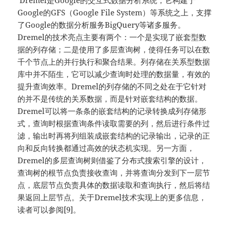
Dremel是Google的交互式数据分析系统，它构建于
Google的GFS（Google File System）等系统之上，支撑
了Google的数据分析服务BigQuery等诸多服务。
Dremel的技术亮点主要有两个：一个是实现了嵌套型数
据的列存储；二是使用了多层查询树，使得任务可以在数
千个节点上的并行执行和聚合结果。列存储在关系型数据
库中并不陌生，它可以减少查询时处理的数据量，有效的
提升查询效率。Dremel的列存储的不同之处在于它针对
的并不是传统的关系数据，而是针对嵌套结构的数据。
Dremel可以将一条条的嵌套结构的记录转换成列存储形
式，查询时根据查询条件读取需要的列，然后进行条件过
滤，输出时再将列组装成嵌套结构的记录输出，记录的正
向和反向转换都通过高效的状态机实现。另一方面，
Dremel的多层查询树则借鉴了分布式搜索引擎的设计，
查询树的根节点负责接收查询，并将查询分发到下一层节
点，底层节点负责具体的数据读取和查询执行，然后将结
果返回上层节点。关于Dremel技术实现上的更多信息，
读者可以参阅[9]。