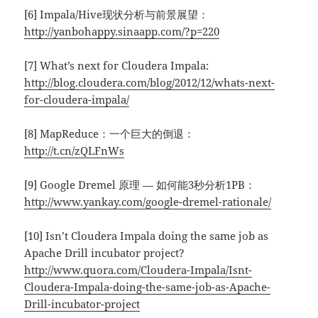
[6] Impala/Hive现状分析与前景展望：
http://yanbohappy.sinaapp.com/?p=220
[7] What’s next for Cloudera Impala:
http://blog.cloudera.com/blog/2012/12/whats-next-
for-cloudera-impala/
[8] MapReduce：一个巨大的倒退：
http://t.cn/zQLFnWs
[9] Google Dremel 原理 — 如何能3秒分析1PB：
http://www.yankay.com/google-dremel-rationale/
[10] Isn’t Cloudera Impala doing the same job as
Apache Drill incubator project?
http://www.quora.com/Cloudera-Impala/Isnt-
Cloudera-Impala-doing-the-same-job-as-Apache-
Drill-incubator-project