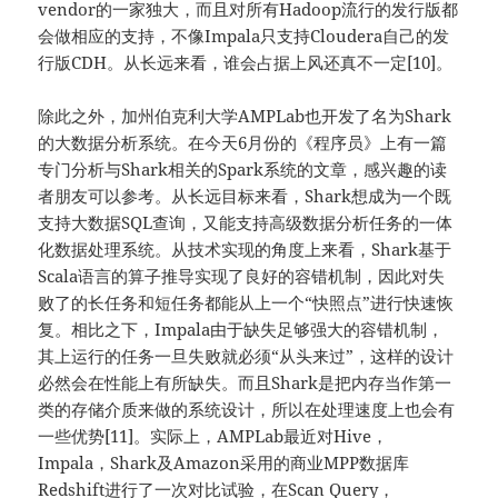
vendor的一家独大，而且对所有Hadoop流行的发行版都
会做相应的支持，不像Impala只支持Cloudera自己的发
行版CDH。从长远来看，谁会占据上风还真不一定[10]。
除此之外，加州伯克利大学AMPLab也开发了名为Shark
的大数据分析系统。在今天6月份的《程序员》上有一篇
专门分析与Shark相关的Spark系统的文章，感兴趣的读
者朋友可以参考。从长远目标来看，Shark想成为一个既
支持大数据SQL查询，又能支持高级数据分析任务的一体
化数据处理系统。从技术实现的角度上来看，Shark基于
Scala语言的算子推导实现了良好的容错机制，因此对失
败了的长任务和短任务都能从上一个“快照点”进行快速恢
复。相比之下，Impala由于缺失足够强大的容错机制，
其上运行的任务一旦失败就必须“从头来过”，这样的设计
必然会在性能上有所缺失。而且Shark是把内存当作第一
类的存储介质来做的系统设计，所以在处理速度上也会有
一些优势[11]。实际上，AMPLab最近对Hive，
Impala，Shark及Amazon采用的商业MPP数据库
Redshift进行了一次对比试验，在Scan Query，