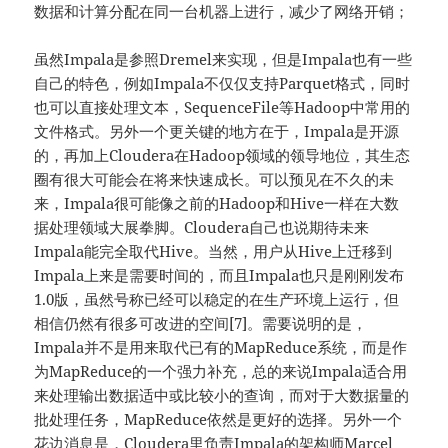
数据和计算分配在同一台机器上进行，减少了网络开销；
虽然Impala是参照Dremel来实现，但是Impala也有一些
自己的特色，例如Impala不仅仅支持Parquet格式，同时
也可以直接处理文本，SequenceFile等Hadoop中常用的
文件格式。另外一个更关键的地方在于，Impala是开源
的，再加上Cloudera在Hadoop领域的领导地位，其生态
圈有很大可能会在将来快速成长。可以预见在不久的未
来，Impala很可能像之前的Hadoop和Hive一样在大数
据处理领域大展拳脚。Cloudera自己也说期待未来
Impala能完全取代Hive。当然，用户从Hive上迁移到
Impala上来是需要时间的，而且Impala也只是刚刚发布
1.0版，虽然号称已经可以稳定的在生产环境上运行，但
相信仍然有很多可改进的空间[7]。需要说明的是，
Impala并不是用来取代已有的MapReduce系统，而是作
为MapReduce的一个强力补充，总的来说Impala适合用
来处理输出数据适中或比较小的查询，而对于大数据量的
批处理任务，MapReduce依然是更好的选择。另外一个
花边消息是，Cloudera里负责Impala的架构师Marcel