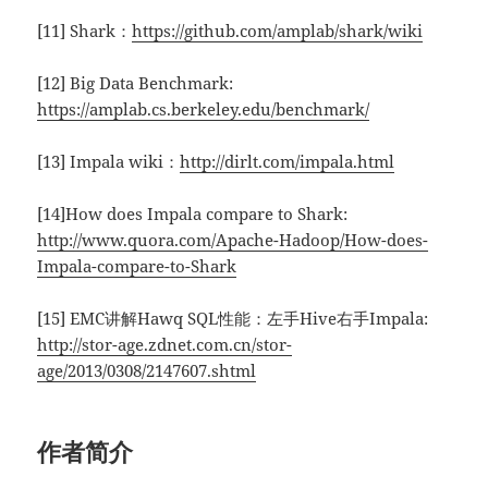
[11] Shark：
https://github.com/amplab/shark/wiki
[12] Big Data Benchmark:
https://amplab.cs.berkeley.edu/benchmark/
[13] Impala wiki：
http://dirlt.com/impala.html
[14]How does Impala compare to Shark:
http://www.quora.com/Apache-Hadoop/How-does-
Impala-compare-to-Shark
[15] EMC讲解Hawq SQL性能：左手Hive右手Impala:
http://stor-age.zdnet.com.cn/stor-
age/2013/0308/2147607.shtml
作者简介