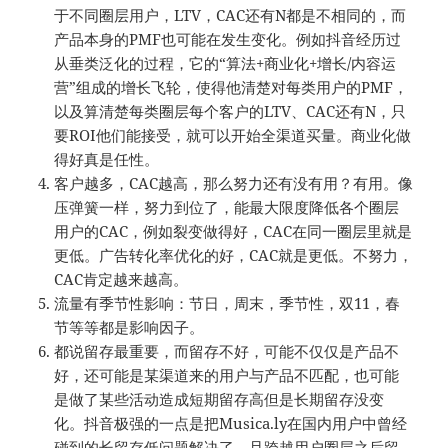
于不同圈层用户，LTV，CAC还有N都是不相同的，而
产品本身的PMF也可能在发生变化。例如抖音经历过
从垂类泛化的过程，它的“算法+商业化+增长/内容运
营”组成的增长飞轮，使得他清楚对每类用户的PMF，
以及算清楚每类圈层每个客户的LTV、CAC还有N，只
要ROI他们能接受，就可以开始全渠道买量。商业化做
得好真是任性。
客户越多，CAC越高，那么努力还有没有用？有用。像
压弹簧一样，努力到位了，能最大限度降低各个圈层
用户的CAC，例如裂变做得好，CAC在同一圈层里就是
更低。广告转化率优化的好，CAC就是更低。不努力，
CAC肯定越来越高。
流量有季节性影响：节日，周末，季节性，双11，春
节等等都是影响因子。
都说留存最重要，而留存不好，可能不仅仅是产品不
好，还可能是某渠道来的用户与产品不匹配，也可能
是做了某些活动造成短期留存高但是长期留存没变
化。抖音极强的一点是把Musica.ly在国内用户中曾经
碰到的长留存低问题解决了，且跨越用户圈层之后留