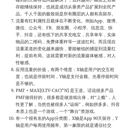
存能继续保持，也就是成功从垂类产品扩展到全民产
品。千人千面的极致就是所有圈层的人都有高留存。
流量有红利属性且载体在不断变化。例如App、微博、
微信、公众号、FB、朋友圈、小程序、信息流、快
手、抖音，还有线下的共享充电宝，共享单车，实体
物品的二维码，免费体重秤等一波波红利。而且现在
流量渠道的变化越来越快，要能敏锐的捕捉到流量红
利，提前布局。这就需要对新的流量媒体敏感，对人
性敏感。
应用流量的价值，有两个维度：X轴是用户的交互程
度，也就是停留时间，Y轴是支付金额。光看停留时间
是不够的。
PMF + MAX[(LTV-CAC)*N] 是王道。话说很多产品
PMF做得好的，很多都是做游戏出身，对“上瘾”，人
性更了解，当然也被很多人“诟病”，例如拼多多。抖音
本质上也是一个游戏，一个“舞台”类游戏。
有一个很有名的App分类图，X轴是App 90天留存，Y
轴是用户每周使用频率。第一象限的就是通信社交