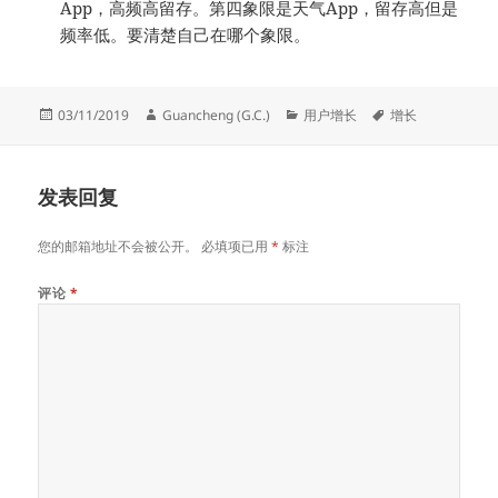
App，高频高留存。第四象限是天气App，留存高但是
频率低。要清楚自己在哪个象限。
发
作
分
标
03/11/2019
Guancheng (G.C.)
用户增长
增长
布
者
类
签
于
发表回复
您的邮箱地址不会被公开。
必填项已用
*
标注
评论
*