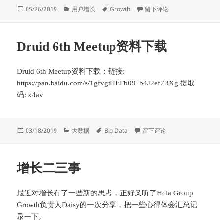
发
分
标
于智能优化&AB测试-实验驱动
05/26/2019
用户增长
Growth
留下评论
布
类
签
于
Druid 6th Meetup资料下载
Druid 6th Meetup资料下载：链接:
https://pan.baidu.com/s/1gfvgtHEFb09_b4J2ef7BXg 提取
码: x4av
发
分
标
于Druid 6th Meetup资料下载
03/18/2019
大数据
Big Data
留下评论
布
类
签
于
增长二三事
最近对增长有了一些新的思考，正好又听了Hola Group
Growth负责人Daisy的一次分享，把一些心得体会汇总记
录一下。