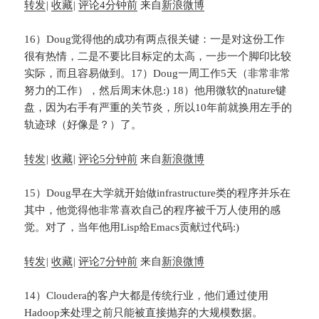
转发
|
收藏
|
评论
4分钟前
来自
新浪微博
16）Doug觉得他的成功有两点很关键：一是对这份工作
很有热情，二是不要比目标定的太高，一步一个脚印比较
实际，而且容易做到。17）Doug一周工作5天（非常非常
努力的工作），然后周末休息:) 18）他用微软的nature键
盘，因为右手有严重的关节炎，所以10年前就换用左手的
轨迹球（好像是？）了。
转发
|
收藏
|
评论
5分钟前
来自
新浪微博
15）Doug早在大学就开始做infrastructure类的程序并乐在
其中，他觉得他非常喜欢自己的程序被千万人使用的感
觉。对了，当年他用Lisp给Emacs贡献过代码:)
转发
|
收藏
|
评论
7分钟前
来自
新浪微博
14）Cloudera的客户大都是传统行业，他们通过使用
Hadoop来处理之前只能被直接抛弃的大规模数据。