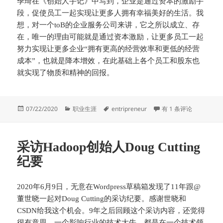
季琦在《创始人手记》中写到，企业是通过资本的激励手
段，促使员工一起实现让更多人拥有幸福美好的生活。我
想，对一个toB的企业服务公司来讲，它之所以成立、存
在，唯一的理由可能就是通过资本激励，让更多员工一起
努力实现让更多企业“拥有更高的经营效率和更低的经营
成本”，也就是降本增效，在此基础上各个员工和股东也
就实现了物质和精神的回报。
发
分
标
创业与企业家精神
07/22/2020
职业生涯
entripreneur
有 1 条评论
布
类
签
于
采访Hadoop创始人Doug Cutting
纪要
2020年6月9日，无意在Wordpress草稿箱发现了11年跟@
董世晓一起对Doug Cutting的采访纪要。感谢世晓和
CSDN给我这个机会。9年之后回顾这个采访内容，还觉得
很有意思。一个影响行业的技术大牛，都是在一个技术领