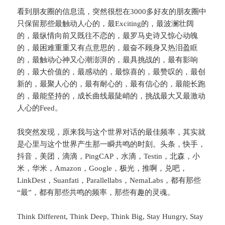
看到朋友圈的信息流，突然很想在3000多好友的朋友圈中
只保留那些最触动人心的，最Exciting的，最波澜壮阔
的，最纵情向前又既往不恋的，最罗马史诗又惊心动魄
的，最困难重重又有点意思的，最奋不顾身又热泪盈眶
的，最触动心神又心潮澎湃的，最具挑战的，最有影响
的，最大价值的，最感动的，最惊喜的，最赞叹的，最创
新的，最聚人心的，最有耐心的，最有信心的，最能长跑
的，最能坚持的，成长曲线最陡峭的，挑战最大又最激动
人心的Feed。
我突然发现，原来我与这个世界对话的最佳频率，其实就
是心里与这个世界产生那一瞬共鸣的时刻。头条，快手，
抖音，美团，滴滴，PingCAP，水滴，Testin，北森，小
米，华米，Amazon，Google，极光，推啊，兑吧，
LinkDest，Suanfati，Parallellabs，NemaLabs，都有那些
“最”，都有那些共鸣的频率，那些有趣的灵魂。
Think Different, Think Deep, Think Big, Stay Hungry, Stay