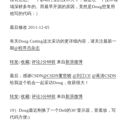
域深耕多年的。而最早开源的原因，竟然是Doug想复用
他写的代码：）
最后修改 2011-12-05
有关Doug Cutting这次采访的更详细内容，请关注最新一
期
@程序员杂志
转发
|
收藏
|
评论
2分钟前
来自
新浪微博
最后，感谢CSDN
@CSDN董世晓
@刘江CE
@蒋涛CSDN
给我这个机会一起采访Doug，收获很大！
转发
|
收藏
|
评论
3分钟前
来自
新浪微博
19）Doug最近刚换了一个Dell的30‘显示器，竖着放，写
代码方便:)