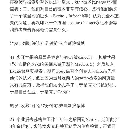
再存储对搜索引擎的改进非常大，这个技术比pagerank更
重要；二、他们对自己的技术非常有信心，觉得他们解决
了一个被当时的巨头（Excite，Infoseek等）认为完全不重
要的问题。再次印证一个道理，game changer永远不会等
消费者来告诉你他们需要什么。
转发
|
收藏
|
评论
24分钟前
来自
新浪微博
4）离开苹果的原因是他参与的OS被cancel了，其后苹果
把乔布斯的Next给买回来做了新的MacOS. 5）之后加入
Excite做网页搜索，期间Googler两个创始人去Excite兜售
他们的技术，但是因为当时这两人的demo检索的网页量
只有几百万，觉得他们太小儿科了，于是两哥们被鄙视，
于是自己创业，于是有了Google。
转发
|
收藏
|
评论
27分钟前
来自
新浪微博
2）毕业后去苏格兰工作一年半之后回到Xerox，期间做了
4年多研究，发论文发专利并开始学习信息检索，正式开