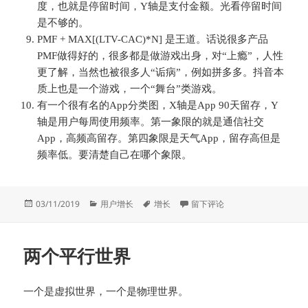
度，也就是停留时间，Y轴是支付金额。光看停留时间
是不够的。
PMF + MAX[(LTV-CAC)*N] 是王道。话说很多产品
PMF做得好的，很多都是做游戏出身，对“上瘾”，人性
更了解，当然也被很多人“诟病”，例如拼多多。抖音本
质上也是一个游戏，一个“舞台”类游戏。
有一个很有名的App分类图，X轴是App 90天留存，Y
轴是用户每周使用频率。第一象限的就是通信社交
App，高频高留存。第四象限是天气App，留存高但是
频率低。要清楚自己在哪个象限。
发
分
标
于增长二三事
03/11/2019
用户增长
增长
留下评论
布
类
签
于
两个平行世界
一个是虚拟世界，一个是物理世界。