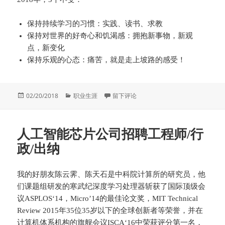
保持持续学习的习惯：实践、读书、求教
保持对世界的好奇心和饥渴感：拥抱新事物，新观
点，新变化
保持乐观的心态：痛苦，就是走上坡路的感受！
发
分
于2018新年目标
02/20/2018
职业生涯
留下评论
布
类
于
人工智能芯片公司招聘工程师/行
政/出纳
我的好朋友陈云霁、陈天石是中科院计算所的研究员，他
们课题组研发的寒武纪深度学习处理器斩获了国际顶级会
议ASPLOS‘14，Micro’14的最佳论文奖，MIT Technical
Review 2015年35位35岁以下的全球创新者等荣誉，并在
计算机体系机构的旗舰会议ISCA‘16中荣获评分第一名，