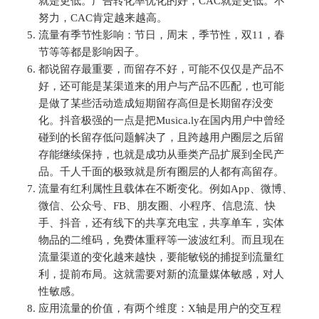
就是更低。广告转化率优化的好，CAC就是更低。不
努力，CAC肯定越来越高。
流量有季节性影响：节日，周末，季节性，双11，春
节等等都是影响因子。
都说留存最重要，而留存不好，可能不仅仅是产品不
好，还可能是某渠道来的用户与产品不匹配，也可能
是做了某些活动造成短期留存高但是长期留存没变
化。抖音极强的一点是把Musica.ly在国内用户中曾经
碰到的长留存低问题解决了，且跨越用户圈层之后留
存能继续保持，也就是成功从垂类产品扩展到全民产
品。千人千面的极致就是所有圈层的人都有高留存。
流量有红利属性且载体在不断变化。例如App、微博、
微信、公众号、FB、朋友圈、小程序、信息流、快
手、抖音，还有线下的共享充电宝，共享单车，实体
物品的二维码，免费体重秤等一波波红利。而且现在
流量渠道的变化越来越快，要能敏锐的捕捉到流量红
利，提前布局。这就需要对新的流量媒体敏感，对人
性敏感。
应用流量的价值，有两个维度：X轴是用户的交互程