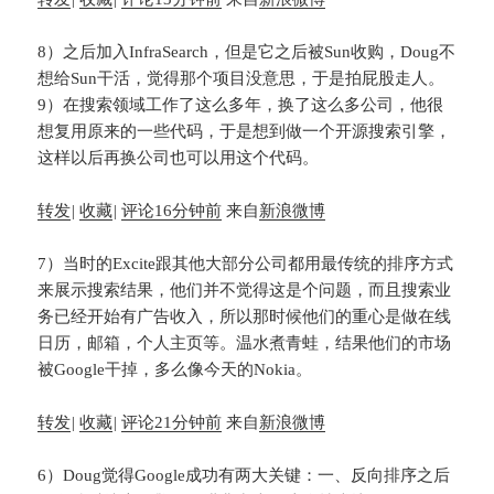
8）之后加入InfraSearch，但是它之后被Sun收购，Doug不
想给Sun干活，觉得那个项目没意思，于是拍屁股走人。
9）在搜索领域工作了这么多年，换了这么多公司，他很
想复用原来的一些代码，于是想到做一个开源搜索引擎，
这样以后再换公司也可以用这个代码。
转发
|
收藏
|
评论
16分钟前
来自
新浪微博
7）当时的Excite跟其他大部分公司都用最传统的排序方式
来展示搜索结果，他们并不觉得这是个问题，而且搜索业
务已经开始有广告收入，所以那时候他们的重心是做在线
日历，邮箱，个人主页等。温水煮青蛙，结果他们的市场
被Google干掉，多么像今天的Nokia。
转发
|
收藏
|
评论
21分钟前
来自
新浪微博
6）Doug觉得Google成功有两大关键：一、反向排序之后