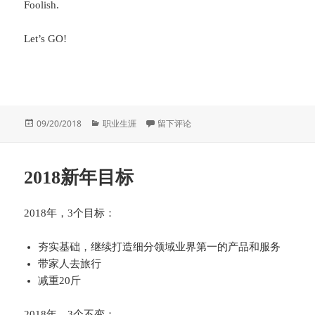
Foolish.
Let’s GO!
发
分
于Shape the world to come
09/20/2018
职业生涯
留下评论
布
类
于
2018新年目标
2018年，3个目标：
夯实基础，继续打造细分领域业界第一的产品和服务
带家人去旅行
减重20斤
2018年，3个不变：