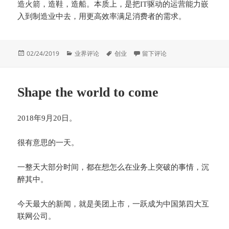
造火箭，造鞋，造船。本质上，是把IT驱动的运营能力嵌
入到制造业中去，用更高效率满足消费者的需求。
发
分
标
于两个平行世界
02/24/2019
业界评论
创业
留下评论
布
类
签
于
Shape the world to come
2018年9月20日。
很有意思的一天。
一整天大部分时间，都在想怎么在业务上突破的事情，沉
醉其中。
今天最大的新闻，就是美团上市，一跃成为中国第四大互
联网公司。