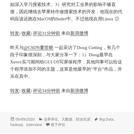
始深入学习搜索技术。3）研究对工业界的影响不够直
接，因此继续去苹果转作做搜索技术的开发，他现在的代
码应该还跑在MacOS的finder中。不过他现在用Linux 🙂
转发
|
收藏
|
评论
31分钟前
来自
新浪微博
昨天与
@CSDN董世晓
一起采访了Doug Cutting，有几个
段子印象很深刻，与大家分享一下：1）Doug最早在
Xerox实习期间给GUI OS写屏保程序，其他同事可以给这
个程序添加不同的主题，这算是他最早的“平台”作品，并
乐在其中。
转发
|
收藏
|
评论
34分钟前
来自
新浪微博
发
分
标
06/09/2020
业界评论
、
大数据
、
职业生涯
Big Data
、
布
类
于采访Hadoop创始人Doug Cutting纪要
签
hadoop
、
Interview
留下评论
于