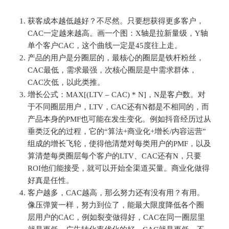
获客成本越低越好？不尽然。只要想获得更多客户，
CAC一定越来越高。画一个图：X轴是拉新量级，Y轴
单个客户CAC，这个曲线一定是45度往上走。
产品的用户是分圈层的，最核心的圈层是铁杆粉丝，
CAC最低，需求最强，次核心圈层是中需求群体，
CAC次低，以此类推。
增长公式：MAX[(LTV – CAC) * N]，N是客户数。对
于不同圈层用户，LTV，CAC还有N都是不相同的，而
产品本身的PMF也可能在发生变化。例如抖音经历过从
垂类泛化的过程，它的“算法+商业化+增长/内容运营”
组成的增长飞轮，使得他清楚对每类用户的PMF，以及
算清楚每类圈层每个客户的LTV、CAC还有N，只要
ROI他们能接受，就可以开始全渠道买量。商业化做得
好真是任性。
客户越多，CAC越高，那么努力还有没有用？有用。
像压弹簧一样，努力到位了，能最大限度降低各个圈
层用户的CAC，例如裂变做得好，CAC在同一圈层里