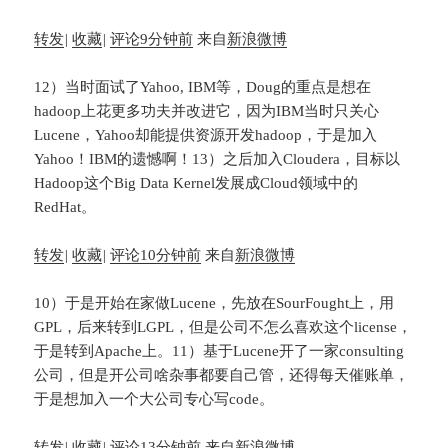
转发
|
收藏
|
评论
9分钟前
来自
新浪微博
12）当时面试了Yahoo, IBM等，Doug的重点是想在
hadoop上花更多功夫并改进它，因为IBM当时只关心
Lucene，Yahoo却能提供资源开发hadoop，于是加入
Yahoo！IBM的遗憾啊！13）之后加入Cloudera，目标以
Hadoop这个Big Data Kernel发展成Cloud领域中的
RedHat。
转发
|
收藏
|
评论
10分钟前
来自
新浪微博
10）于是开始在家做Lucene，先放在SourFought上，用
GPL，后来转到LGPL，但是公司不怎么喜欢这个license，
于是转到Apache上。11）基于Lucene开了一家consulting
公司，但是开公司啥杂事都要自己管，还得每天催账单，
于是想加入一个大公司专心写code。
转发
|
收藏
|
评论
13分钟前
来自
新浪微博