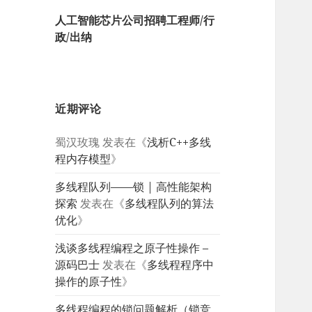
人工智能芯片公司招聘工程师/行
政/出纳
近期评论
蜀汉玫瑰
发表在《
浅析C++多线
程内存模型
》
多线程队列——锁 | 高性能架构
探索
发表在《
多线程队列的算法
优化
》
浅谈多线程编程之原子性操作 –
源码巴士
发表在《
多线程程序中
操作的原子性
》
多线程编程的锁问题解析（锁竞