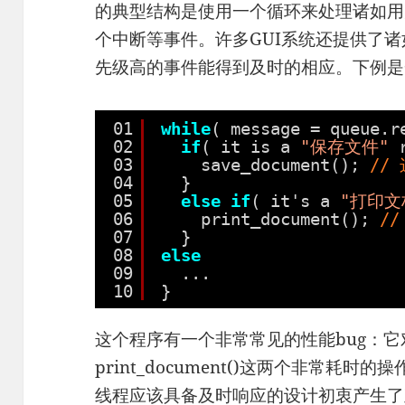
的典型结构是使用一个循环来处理诸如用
个中断等事件。许多GUI系统还提供了
先级高的事件能得到及时的相应。下例是
01
while
( message = queue.r
02
if
( it is a 
"保存文件"
03
save_document(); 
//
04
}
05
else
if
( it's a 
"打印文
06
print_document(); 
/
07
}
08
else
09
...
10
}
这个程序有一个非常常见的性能bug：它对sav
print_document()这两个非常耗
线程应该具备及时响应的设计初衷产生了