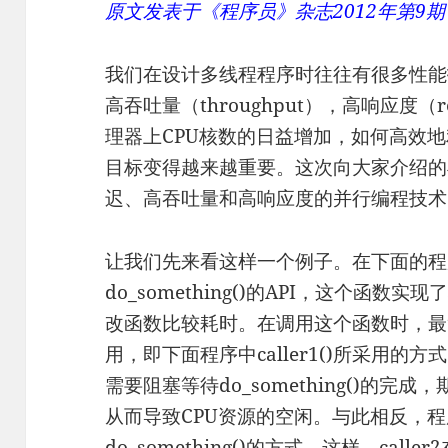
原文发表于《程序员》杂志2012年第9
我们在设计多线程程序时往往有很多性能指
高吞吐量（throughput），高响应度（re
理器上CPU核数的日益增加，如何高效
目标变得越来越重要。这次向大家介绍的
迟、高吞吐量和高响应度的并行编程技术
让我们先来看这样一个例子。在下面的程
do_something()的API，这个函
改函数比较耗时。在调用这个函数时，最
用，即下面程序中caller1()所采用的方
需要阻塞等待do_something()的完
从而导致CPU资源的空闲。与此相反，程序
do_something()的方式。这样，calle