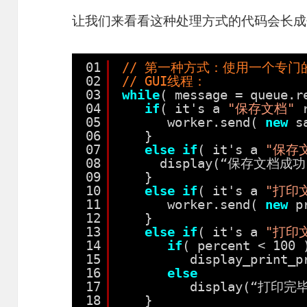
让我们来看看这种处理方式的代码会长成
01
// 第一种方式：使用一个专门
02
// GUI线程：
03
while
( message = queue.r
04
if
( it's a 
"保存文档"
05
worker.send( 
new
s
06
}
07
else
if
( it's a 
"保存
08
display(“保存文档成功
09
}
10
else
if
( it's a 
"打印
11
worker.send( 
new
p
12
}
13
else
if
( it's a 
"打印
14
if
( percent < 100 
15
display_print_p
16
else
17
display(“打印完
18
}