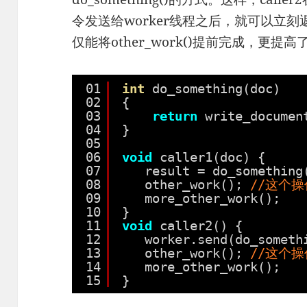
令发送给worker线程之后，就可以立刻返回
仅能将other_work()提前完成，更提高
01
int
do_something(doc)
02
{
03
return
write_documen
04
}
05
06
void
caller1(doc) {
07
result = do_something
08
other_work(); 
//这个操
09
more_other_work();
10
}
11
void
caller2() {
12
worker.send(do_someth
13
other_work(); 
//这个操
14
more_other_work();
15
}