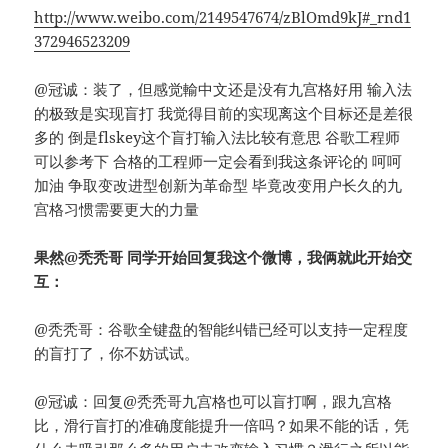
http://www.weibo.com/2149547674/zBlOmd9kJ#_rnd1
372946523209
@冠诚：装了，但感觉輸中文还是没有九宫格好用 输入法
的极致是实现盲打 我觉得目前的实现离这个目标还是差很
多的 倒是flskey这个盲打输入法比较有意思 谷歌工程师
可以参考下 合格的工程师一定会看到我这条评论的 呵呵
加油 争取变改进型创新为革命型 毕竟改变用户长久的九
宫格习惯需要更大的力量
果然@秃秃哥 同学开始回复我这个微博，我俩就此开始交
互：
@秃秃哥：谷歌全键盘的智能纠错已经可以支持一定程度
的盲打了，你不妨试试。
@冠诚：回复@秃秃哥九宫格也可以盲打啊，跟九宫格
比，滑行盲打的准确度能提升一倍吗？如果不能的话，凭