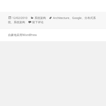
发
分
标
12/02/2010
系统架构
Architecture
、
Google
、
分布式系
布
于Jeff Dean关于Google系统架构的讲座
类
签
统
、
系统架构
留下评论
于
自豪地采用WordPress