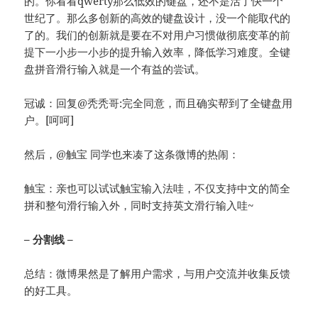
的。你看看qwerty那么低效的键盘，还不是活了快一个
世纪了。那么多创新的高效的键盘设计，没一个能取代的
了的。我们的创新就是要在不对用户习惯做彻底变革的前
提下一小步一小步的提升输入效率，降低学习难度。全键
盘拼音滑行输入就是一个有益的尝试。
冠诚：回复@秃秃哥:完全同意，而且确实帮到了全键盘用
户。[呵呵]
然后，@触宝 同学也来凑了这条微博的热闹：
触宝：亲也可以试试触宝输入法哇，不仅支持中文的简全
拼和整句滑行输入外，同时支持英文滑行输入哇~
– 分割线 –
总结：微博果然是了解用户需求，与用户交流并收集反馈
的好工具。