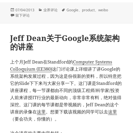
发
分
标
07/04/2013
业界评论
Google
、
product
、
weibo
布
于与Google拼音的工程师聊聊中文滑行输入
类
签
留下评论
于
Jeff Dean关于Google系统架构
的讲座
上个月Jeff Dean在Standford的
Computer Systems
Colloquium (EE380)
这门讨论课上详细讲了讲Google的
系统架构发展过程，因为这是份很新的资料，所以特意把
它的Slide下下来与大家分享一下。这门课是Standford的
讲座课程，每一节课都由不同的顶级工程师/科学家/投资
人前来讲授IT行业的最新动向，非常非常有料，绝对值得
深挖。这门课的每节课都是带视频的，Jeff Dean的这个
讲座的录像在
这里
。想要下载该视频的同学可以去
这里
（要会功夫，你懂的）。
这个讲座的主要内容包括：