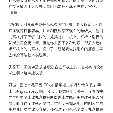
什么去吸引那么多的用户去改变输入习惯？滑行之所以能
在英文输入上火起来，是因为老外不幸的没有九宫格。
[嘻嘻]
@冠诚：回复@秃秃哥九宫格的键比滑行要大很多，所以
它实现盲打很容易。如果稍微观察下现在的年轻人，他们
九宫格打字应该很快的。尤其是在手机上。平板上滑行的
发展空间会更大些。但是你去搜下各种论坛，很多人还在
求平板上的九宫格。说白了，还是要先找用户的痛点，再
去考虑算法技术实现等。
秃秃哥：回复@冠诚:谷歌拼音在平板上的九宫格你有没有
试过啊？给点建议呗。
冠诚：回复@秃秃哥:你说的是平板上的滑行输入吧？ 手
上只有ipad sorry 啊。其实，我觉得吧，要有一个能在中
文盲打效率上比九宫格好两倍以上才能让用户改变输入习
惯，而且这个改变还要很长时间，例如从年轻的刚入网的
用户开始培养比较容易。那么这个问题就变成，九宫格在