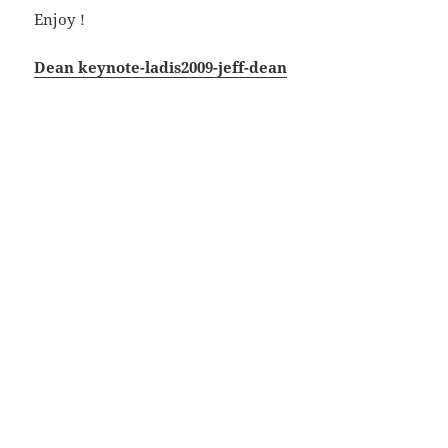
Enjoy！
Dean keynote-ladis2009-jeff-dean