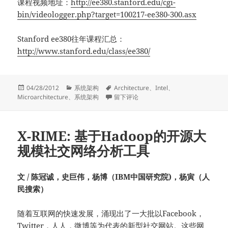
课程视频地址：
http://ee380.stanford.edu/cgi-
bin/videologger.php?target=100217-ee380-300.asx
Stanford ee380往年课程汇总：
http://www.stanford.edu/class/ee380/
发
分
标
04/28/2012
系统架构
Architecture
、
Intel
、
布
类
签
于Intel Nehalem微处理器架构 by Glenn Hint
Microarchitecture
、
系统架构
留下评论
于
X-RIME: 基于Hadoop的开源大
规模社交网络分析工具
文 / 陈冠诚，史巨伟，杨博（IBM中国研究院)，杨寅（人
民搜索）
随着互联网的快速发展，涌现出了一大批以Facebook，
Twitter，人人，微博等为代表的新型社交网站。这些网