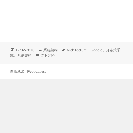
发
分
标
12/02/2010
系统架构
Architecture
、
Google
、
分布式系
布
于Jeff Dean关于Google系统架构的讲座
类
签
统
、
系统架构
留下评论
于
自豪地采用WordPress