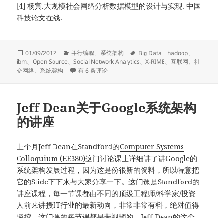
[4] 杨寅.大规模社会网络分析数据模型的设计与实现. 中国
科技论文在线.
发
分
标
01/09/2012
并行编程
、
系统架构
Big Data
、
hadoop
、
布
类
签
ibm
、
Open Source
、
Social Network Analytics
、
X-RIME
、
互联网
、
社
于
X-RIME: 基于Hadoop的开源大规模社交网络分析工具
交网络
、
系统架构
有 6 条评论
Jeff Dean关于Google系统架构
的讲座
上个月Jeff Dean在Standford的
Computer Systems
Colloquium (EE380)
这门讨论课上详细讲了讲Google的
系统架构发展过程，因为这是份很新的资料，所以特意把
它的Slide下下来与大家分享一下。这门课是Standford的
讲座课程，每一节课都由不同的顶级工程师/科学家/投资
人前来讲授IT行业的最新动向，非常非常有料，绝对值得
深挖。这门课的每节课都是带视频的，Jeff Dean的这个