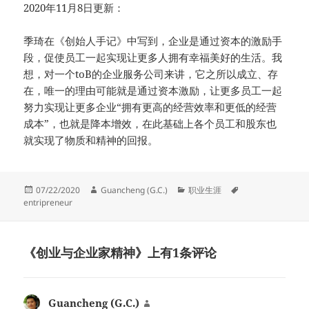
2020年11月8日更新：
季琦在《创始人手记》中写到，企业是通过资本的激励手
段，促使员工一起实现让更多人拥有幸福美好的生活。我
想，对一个toB的企业服务公司来讲，它之所以成立、存
在，唯一的理由可能就是通过资本激励，让更多员工一起
努力实现让更多企业“拥有更高的经营效率和更低的经营
成本”，也就是降本增效，在此基础上各个员工和股东也
就实现了物质和精神的回报。
发
作
分
标
07/22/2020
Guancheng (G.C.)
职业生涯
布
者
类
签
entripreneur
于
《创业与企业家精神》上有1条评论
Guancheng (G.C.)
说