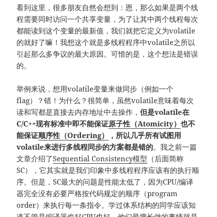
看到这里，很多朋友自然会想到：恩，那么如果是两个线
程需要同时访问一个共享变量，为了让其中两个线程每次
都能读到这个变量的最新值，我们就把它定义为volatile
的就好了嘛！我想这个就是多线程程序中volatile之所以
引起那么多争议的最大原因。可惜的是，这个想法是错误
的。
举例来说，想用volatile变量来做同步（例如一个
flag）？错！为什么？很简单，虽然volatile意味着每次
读和写都是直接去内存地址中去操作，
但是volatile在
C/C++现有标准中即不能保证
原子性（Atomicity）
也不
能保证
顺序性（Ordering）
，所以几乎所有试图用
volatile来进行多线程同步的方案都是错的
。我之前一篇
文章介绍了
Sequential Consistency模型
（后面简称
SC），它其实就是我们印象中多线程程序应该有的执行顺
序。但是，SC最大的问题是性能太低了，因为CPU/编译
器完全没有必要严格按代码规定的顺序（program
order）来执行每一条指令。学过体系结构的同学应该知
道不管是编译器也好CPU也好，他们最擅长做的事情就是