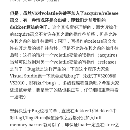
但是，虽然VS对volatile关键字加入了acquire/release
语义，有一种情况还是会出错，即我们之前看到的
dekker算法的例子。
这个其实蛮好理解的，因为读操作
的acquire语义不允许在其之后的操作往前移，但是允许
在其之前的操作往后移；同理，写操作的release语义允
许在其之后的操作往前移，但是不允许在其之前的操作往
后移；这样的话对一个volatile变量的读操作（acquire）
当然可以放到对另一个volatile变量的写操作（release）
之前了！Bug就是这样产生的！下面这个程序大家拿
Visual Studio跑一下就会发现bug了（我试了VS2008和
VS2010，都有这个bug）。多线程编程复杂吧？希望大家
还没被弄晕，要是晕了的话也很正常，仔仔细细重新再看
一遍吧:)
想解决这个Bug也很简单，直接在dekker1和dekker2中
对flag1/flag2/turn赋值操作之后都分别加入full
memory barrier就可以了，即保证load一定是在store之