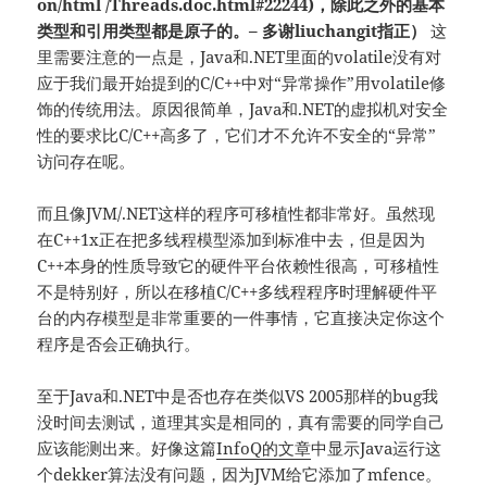
on/html /Threads.doc.html#22244)，除此之外的基本
类型和引用类型都是原子的。– 多谢liuchangit指正）
这
里需要注意的一点是，Java和.NET里面的volatile没有对
应于我们最开始提到的C/C++中对“异常操作”用volatile修
饰的传统用法。原因很简单，Java和.NET的虚拟机对安全
性的要求比C/C++高多了，它们才不允许不安全的“异常”
访问存在呢。
而且像JVM/.NET这样的程序可移植性都非常好。虽然现
在C++1x正在把多线程模型添加到标准中去，但是因为
C++本身的性质导致它的硬件平台依赖性很高，可移植性
不是特别好，所以在移植C/C++多线程程序时理解硬件平
台的内存模型是非常重要的一件事情，它直接决定你这个
程序是否会正确执行。
至于Java和.NET中是否也存在类似VS 2005那样的bug我
没时间去测试，道理其实是相同的，真有需要的同学自己
应该能测出来。好像这篇
InfoQ的文章
中显示Java运行这
个dekker算法没有问题，因为JVM给它添加了mfence。