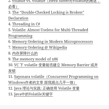
2.
volatile vs. volatile（Herb Sutter对volatile的阐述，
必看）
3.
The “Double-Checked Locking is Broken”
Declaration
4.
Threading in C#
5.
Volatile: Almost Useless for Multi-Threaded
Programming
6.
Memory Ordering in Modern Microprocessors
7.
Memory Ordering @ Wikipedia
8.
内存屏障什么的
9.
The memory model of x86
10.
VC 下 volatile 变量能否建立 Memory Barrier 或并
发锁
11.
Sayonara volatile（Concurrent Programming on
Windows作者的文章 跟我观点几乎一致）
12.
Java 理论与实践: 正确使用 Volatile 变量
13.
Java中的Volatile关键字