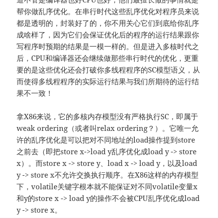
帮你做乱序优化。在串行时代这些乱序优化对程序员来说
都是透明的，封装好了的，你不用关心它们到底给你乱序
成啥样了，因为它们会保证优化后的程序的运行结果跟你
写程序时预期的结果是一模一样的。但是进入多核时代之
后，CPU和编译器还会继续做那些串行时代的优化，更重
要的是这些优化还会打破你多线程程序的SC模型语义，从
而使得多线程程序的实际运行结果与我们所期待的运行结
果不一致！
拿X86来说，它的多核内存模型没有严格执行SC，即属于
weak ordering（或者叫relax ordering？）。它唯一允
许的乱序优化是可以把对不同地址的load操作提到store
之前去（即把store x->load y乱序优化成load y -> store
x）。而store x -> store y、load x -> load y，以及load
y -> store x不允许交换执行顺序。在X86这样的内存模型
下，volatile关键字根本就不能保证对不同volatile变量x
和y的store x -> load y的操作不会被CPU乱序优化成load
y -> store x。