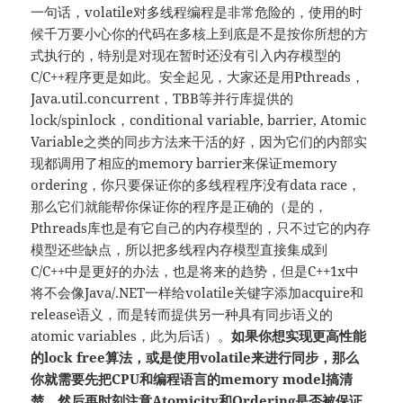
一句话，volatile对多线程编程是非常危险的，使用的时
候千万要小心你的代码在多核上到底是不是按你所想的方
式执行的，特别是对现在暂时还没有引入内存模型的
C/C++程序更是如此。安全起见，大家还是用Pthreads，
Java.util.concurrent，TBB等并行库提供的
lock/spinlock，conditional variable, barrier, Atomic
Variable之类的同步方法来干活的好，因为它们的内部实
现都调用了相应的memory barrier来保证memory
ordering，你只要保证你的多线程程序没有data race，
那么它们就能帮你保证你的程序是正确的（是的，
Pthreads库也是有它自己的内存模型的，只不过它的内存
模型还些缺点，所以把多线程内存模型直接集成到
C/C++中是更好的办法，也是将来的趋势，但是C++1x中
将不会像Java/.NET一样给volatile关键字添加acquire和
release语义，而是转而提供另一种具有同步语义的
atomic variables，此为后话）。
如果你想实现更高性能
的lock free算法，或是使用volatile来进行同步，那么
你就需要先把CPU和编程语言的memory model搞清
楚，然后再时刻注意Atomicity和Ordering是否被保证