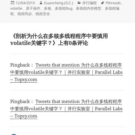
发
作
分
标
12/04/2010
Guancheng (G.C.)
并行编程
Pthreads
、
布
者
类
签
volatile
、
原子操作
、
多核
、
多线程Bug
、
多线程内存模型
、
多线程编
于
程
、
线程同步
、
线程安全
《剖析为什么在多核多线程程序中要慎用
volatile关键字？》上有0条评论
Pingback：
Tweets that mention 为什么在多线程程序
中要慎用volatile关键字？ | 并行实验室 | Parallel Labs
-- Topsy.com
Pingback：
Tweets that mention 为什么在多线程程序
中要慎用volatile关键字？ | 并行实验室 | Parallel Labs
-- Topsy.com