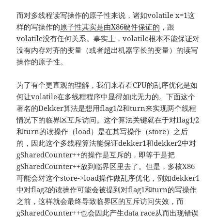
而对多线程读写操作的原子性来说，诸如volatile x=1这
样的写操作的
原子性其实是由X86硬件保证的
，跟
volatile没有任何关系。事实上，volatile根本不能保证对
没有内存对齐的变量（或者超出机器字长的变量）的读写
操作的原子性。
为了有个更直观的理解，我们来看看CPU的乱序优化是如
何让volatile在多线程程序中显得如此无力的。下面这个
著名的Dekker算法是想用flag1/2和turn来实现两个线程
情况下的临界区互斥访问。这个算法关键就在于对flag1/2
和turn的读操作（load）是在其写操作（store）之后
的，因此这个多线程算法能保证dekker1和dekker2中对
gSharedCounter++的操作是互斥的，即等于是把
gSharedCounter++放到临界区里去了。但是，多核X86
可能会对这个store->load操作做乱序优化，例如dekker1
中对flag2的读操作可能会被提到对flag1和turn的写操作
之前，这样就会最终导致临界区的互斥访问失效，而
gSharedCounter++也会因此产生data race从而出现错误