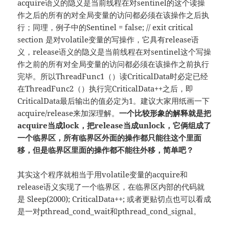
acquire语义的隐义是当前线程在对sentinel的这个读操
作之后的所有的对全局变量的访问都必须在该操作之后执
行；同理，例子中的Sentinel = false; // exit critical
section 是对volatile变量的写操作，它具有release语
义，release语义的隐义是当前线程在对sentinel这个写操
作之前的所有对全局变量的访问都必须在该操作之前执行
完毕。所以ThreadFunc1（）读CriticalData时必定已经
在ThreadFunc2（）执行完CriticalData++之后，即
CriticalData最后输出的值必定为1。建议大家用纸画一下
acquire/release来加深理解。
一个比较形象的解释就是把
acquire当成lock，把release当成unlock，它俩组成了
一个临界区，所有临界区外面的操作都只能往这个里面
移，但是临界区里面的操作都不能往外移，简单吧？
其实这个程序就相当于用volatile变量的acquire和
release语义实现了一个临界区，在临界区内部的代码就
是 Sleep(2000); CriticalData++; 或者更贴切点也可以看成
是一对pthread_cond_wait和pthread_cond_signal。