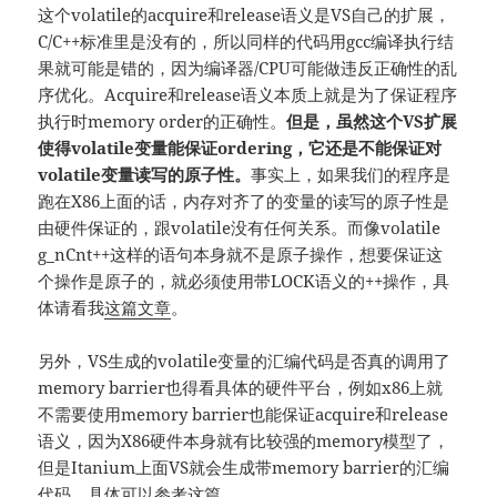
这个volatile的acquire和release语义是VS自己的扩展，
C/C++标准里是没有的，所以同样的代码用gcc编译执行结
果就可能是错的，因为编译器/CPU可能做违反正确性的乱
序优化。Acquire和release语义本质上就是为了保证程序
执行时memory order的正确性。
但是，虽然这个VS扩展
使得volatile变量能保证ordering，它还是不能保证对
volatile变量读写的原子性。
事实上，如果我们的程序是
跑在X86上面的话，内存对齐了的变量的读写的原子性是
由硬件保证的，跟volatile没有任何关系。而像volatile
g_nCnt++这样的语句本身就不是原子操作，想要保证这
个操作是原子的，就必须使用带LOCK语义的++操作，具
体请看我
这篇文章
。
另外，VS生成的volatile变量的汇编代码是否真的调用了
memory barrier也得看具体的硬件平台，例如x86上就
不需要使用memory barrier也能保证acquire和release
语义，因为X86硬件本身就有比较强的memory模型了，
但是Itanium上面VS就会生成带memory barrier的汇编
代码。具体可以参考
这篇
。