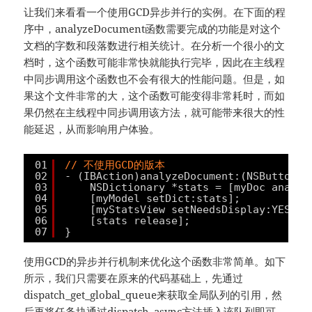
让我们来看看一个使用GCD异步并行的实例。在下面的程
序中，analyzeDocument函数需要完成的功能是对这个
文档的字数和段落数进行相关统计。在分析一个很小的文
档时，这个函数可能非常快就能执行完毕，因此在主线程
中同步调用这个函数也不会有很大的性能问题。但是，如
果这个文件非常的大，这个函数可能变得非常耗时，而如
果仍然在主线程中同步调用该方法，就可能带来很大的性
能延迟，从而影响用户体验。
01
// 不使用GCD的版本
02
- (IBAction)analyzeDocument:(NSButton *
03
NSDictionary *stats = [myDoc analyz
04
[myModel setDict:stats];
05
[myStatsView setNeedsDisplay:YES];
06
[stats release];
07
}
使用GCD的异步并行机制来优化这个函数非常简单。如下
所示，我们只需要在原来的代码基础上，先通过
dispatch_get_global_queue来获取全局队列的引用，然
后再将任务块通过dispatch_async方法插入该队列即可。