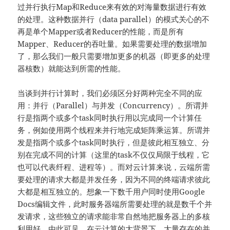
过并行执行Map和Reduce来有效的对海量数据进行有效
的处理。这种数据并行（data parallel）的模式关心的不
再是单个Mapper或者Reducer的性能，而是所有
Mapper、Reducer的吞吐量。如果需要处理的数据增加
了，那么我们一般只需要增加更多的机器（即更多的处理
器核数）就能达到所需的性能。
当谈到并行计算时，我们必须区分好两种完全不同的应
用：并行（Parallel）与并发（Concurrency）。所谓并
行是指两个或多个task同时执行用以完成同一个计算任
务，例如使用两个线程来并行地完成矩阵乘运算。所谓并
发是指两个或多个task同时执行，但是彼此相互独立、分
别在完成不同的计算（这里的task不仅仅局限于线程，它
也可以代表纤程、进程等）。而对云计算来说，云端所需
要处理的请求大都是并发任务，因为不同的终端请求彼此
大都是相互独立的。想象一下数千用户同时使用Google
Docs编辑文件，此时服务器端所需要处理的就是数千个并
发请求，这些独立的请求能非常自然地把服务器上的多核
利用好。由此可见，在云计算的大背景下，大量存在的并