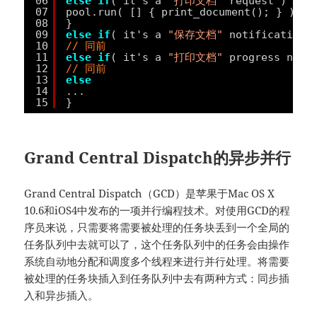
06
else
if
( it's a 
"打印文档"
request ) {
07
pool.run( [] { print_document(); } ); 
08
}
09
else
if
( it's a 
"保存文档"
notification 
10
// 同前
11
else
if
( it's a 
"打印文档"
progress noti
12
// 同前
13
else
14
...
15
}
Grand Central Dispatch的异步并行
Grand Central Dispatch（GCD）是苹果于Mac OS X
10.6和iOS4中发布的一项并行编程技术。对使用GCD的程
序员来说，只需要将需要被处理的任务块丢到一个全局的
任务队列中去就可以了，这个任务队列中的任务会由操作
系统自动地分配和调度多个线程来进行并行处理。将需要
被处理的任务块插入到任务队列中去有两种方式：同步插
入和异步插入。