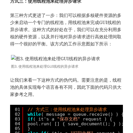
方式三：使用线程池来处理异步请求
第三种方式更进了一步：我们可以根据多核硬件资源的多
少来启动一个专门的线程池，用线程池来完成GUI线程的
异步请求。这种方式的好处在于，我们可以在充分利用多
核的硬件资源，以及并行地对异步请求进行高效处理间取
得一个很好的平衡。该方式的工作示意图如下所示：
图3. 使用线程池来处理GUI线程的异步请求
让我们来看一下这种方式的伪代码。需要注意的是，线程
池的具体实现每个语言各有不同，因此下面的代码只供大
家参考之用。
01
// 方式三：使用线程池来处理异步请求
02
while
( message = queue.receive() ) {
03
if
( it's a 
"保存文档"
request ) {
04
pool.run( [] { save_document(); } ); 
/
05
}