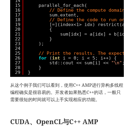
14
15
parallel_for_each(
16
// Define the compute domain, w
17
sum.extent,
18
// Define the code to run on ea
19
[=](index<1> idx) restrict(amp)
20
{
21
sum[idx] = a[idx] + b[idx];
22
}
23
);
24
25
// Print the results. The expected 
26
for
(
int
i = 0; i < 5; i++) {
27
std::cout << sum[i] << 
"\n"
;
28
}
29
}
从这个例子我们可以看到，使用C++ AMP进行异构多线程
编程确实是很容易的。开发者如果熟悉C++的话，一般只
需要很短的时间就可以上手实现相应的功能。
CUDA、OpenCL与C++ AMP