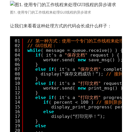
图1. 使用专门的工作线程来处理GUI线程的异步请求
让我们来看看这种处理方式的代码会长成什么样子：
01
// 第一种方式：使用一个专门的工作线程来处理GU
02
// GUI线程：
03
while
( message = queue.receive() ) {
04
if
( it's a 
"保存文档"
request ) {
05
worker.send( 
new
save_msg() ); 
/
06
}
07
else
if
( it's a 
"保存文档"
completion
08
display(“保存文档成功！”); 
// 接到异
09
}
10
else
if
( it's a 
"打印文档"
request ) 
11
worker.send( 
new
print_msg() ); 
12
}
13
else
if
( it's a 
"打印文档"
progress n
14
if
( percent < 100 ) 
// 接到异步请
15
display_print_progress( percen
16
else
17
display(“打印完毕！”);
18
}
19
else
20
...