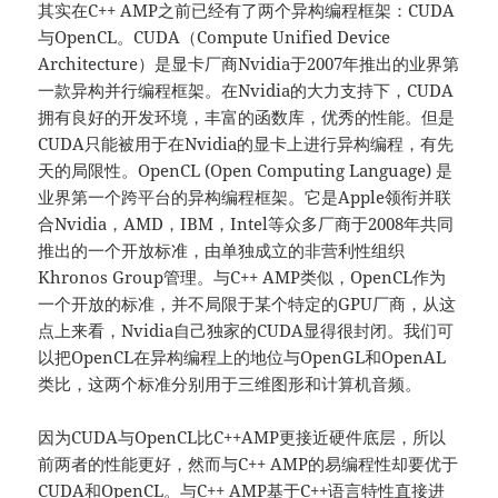
其实在C++ AMP之前已经有了两个异构编程框架：CUDA
与OpenCL。CUDA（Compute Unified Device
Architecture）是显卡厂商Nvidia于2007年推出的业界第
一款异构并行编程框架。在Nvidia的大力支持下，CUDA
拥有良好的开发环境，丰富的函数库，优秀的性能。但是
CUDA只能被用于在Nvidia的显卡上进行异构编程，有先
天的局限性。OpenCL (Open Computing Language) 是
业界第一个跨平台的异构编程框架。它是Apple领衔并联
合Nvidia，AMD，IBM，Intel等众多厂商于2008年共同
推出的一个开放标准，由单独成立的非营利性组织
Khronos Group管理。与C++ AMP类似，OpenCL作为
一个开放的标准，并不局限于某个特定的GPU厂商，从这
点上来看，Nvidia自己独家的CUDA显得很封闭。我们可
以把OpenCL在异构编程上的地位与OpenGL和OpenAL
类比，这两个标准分别用于三维图形和计算机音频。
因为CUDA与OpenCL比C++AMP更接近硬件底层，所以
前两者的性能更好，然而与C++ AMP的易编程性却要优于
CUDA和OpenCL。与C++ AMP基于C++语言特性直接进