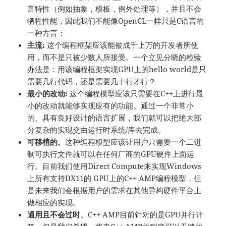
言特性（例如抽象，模板，例外处理等），并且不会
牺牲性能，因此我们不能像OpenCL一样只是C语言的
一种方言；
主流
:
这个编程框架应该能被成千上万的开发者所使
用，而不是只被少数人所接受。一个立见分晓的检验
办法是：用该编程框架实现GPU上的hello world是只
需要几行代码，还是需要几十行才行？
最小的改动
:
这个编程模型应该只需要在C++上进行最
小的改动就能够实现应有的功能。通过一个非常小
的、具有良好设计的语言扩展，我们就可以把绝大部
分复杂的实现交由运行时系统/库去完成。
可移植的。
这种编程模型应该让用户只需要一个二进
制可执行文件就可以在任何厂商的GPU硬件上面运
行。目前我们使用Direct Compute来实现Windows
上所有支持DX11的 GPU上的C++ AMP编程模型，但
是未来我们会根据用户的需求在其他异构硬件平台上
做相应的实现。
通用且不会过时
。C++ AMP目前针对的是GPU并行计