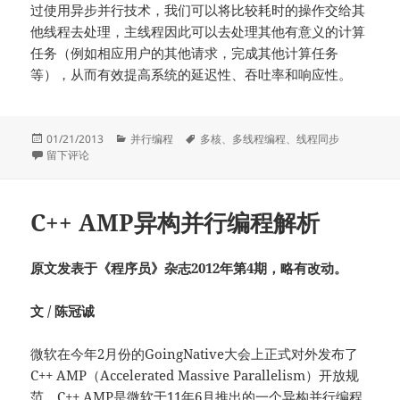
过使用异步并行技术，我们可以将比较耗时的操作交给其
他线程去处理，主线程因此可以去处理其他有意义的计算
任务（例如相应用户的其他请求，完成其他计算任务
等），从而有效提高系统的延迟性、吞吐率和响应性。
发
分
标
01/21/2013
并行编程
多核
、
多线程编程
、
线程同步
布
于多核与异步并行
类
签
留下评论
于
C++ AMP异构并行编程解析
原文发表于《程序员》杂志2012年第4期，略有改动。
文
/
陈冠诚
微软在今年2月份的GoingNative大会上正式对外发布了
C++ AMP（Accelerated Massive Parallelism）开放规
范。C++ AMP是微软于11年6月推出的一个异构并行编程