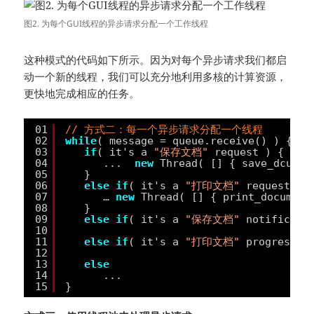
图2. 为每个GUI线程的异步请求分配一个工作线程
这种模式的代码如下所示。因为对每个异步请求我们都启
动一个新的线程，我们可以充分地利用多核的计算资源，
更快地完成相应的任务。
01
// 方式二：每一个异步请求分配一个线程
02
while
( message = queue.receive() ) {
03
if
( it's a 
"保存文档"
request ) {
04
...  
new
Thread( [] { save_dcumen
05
}
06
else
if
( it's a 
"打印文档"
request ) 
07
… 
new
Thread( [] { print_document
08
}
09
else
if
( it's a 
"保存文档"
notificati
10
/
11
else
if
( it's a 
"打印文档"
progress n
12
/
13
else
14
...
15
}