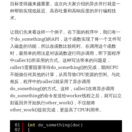
目标变得越来越重要。这次向大家介绍的异步并行就是一
种帮助实现低延迟、高吞吐量和高响应度的并行编程技
术。
让我们先来看这样一个例子。在下面的程序中，我们有一
个do_something()的API，这个函数实现了将一个文件写
入磁盘的功能，所以改函数比较耗时。在调用这个函数
时，最简单的用法是对该函数进行同步调用，即下面程序
中caller1()所采用的方式。这种写法带来的问题是，
caller1需要阻塞等待do_something()的完成，期间CPU
不能做任何其他的计算，从而导致CPU资源的空闲。与此
相反，程序中的caller2就采用了异步调用
do_something()的方式。这样，caller2在将异步调用
do_something的命令发送给worker线程之后，就可以立
刻返回并开始执行other_work()，不仅能将
other_work()提前完成，更提高了CPU利用率。
01
int
do_something(doc)
02
{