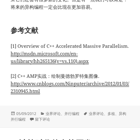
将来的异构编程一定会比现在更加容易。
参考文献
[1] Overview of C++ Accelerated Massive Parallelism.
http://msdn.microsoft.com/en-
us/library/hh265136(v=vs.110).aspx
[2] C++ AMP实战：绘制曼德勃罗特集图像.
http://www.cnblogs.com/Ninputer/archive/2012/01/03/
2310945.html
发
分
标
05/09/2012
业界评论
、
并行编程
业界评论
、
多核
、
异构
布
于C++ AMP异构并行编程解析
类
签
并行编程
留下评论
于