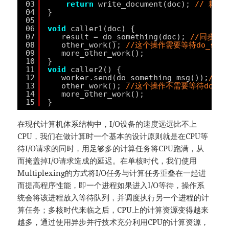
03
return
write_document(doc); 
// 耗时
04
}
05
06
void
caller1(doc) {
07
result = do_something(doc); 
//同步调用d
08
other_work(); 
//这个操作需要等待do_some
09
more_other_work();
10
}
11
void
caller2() {
12
worker.send(do_something_msg());
//异
13
other_work(); 
//这个操作不需要等待do_so
14
more_other_work();
15
}
在现代计算机体系结构中，I/O设备的速度远远比不上
CPU，我们在做计算时一个基本的设计原则就是在CPU等
待I/O请求的同时，用足够多的计算任务将CPU跑满，从
而掩盖掉I/O请求造成的延迟。在单核时代，我们使用
Multiplexing的方式将I/O任务与计算任务重叠在一起进
而提高程序性能，即一个进程如果进入I/O等待，操作系
统会将该进程放入等待队列，并调度执行另一个进程的计
算任务；多核时代来临之后，CPU上的计算资源变得越来
越多，通过使用异步并行技术充分利用CPU的计算资源，