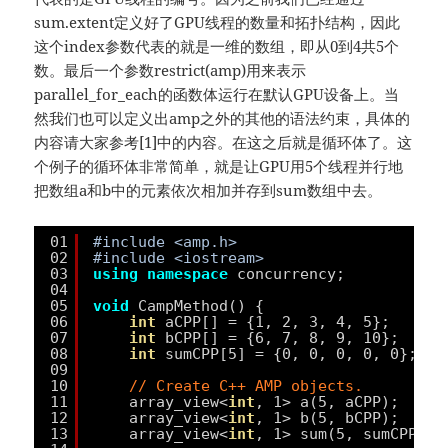
sum.extent定义好了GPU线程的数量和拓扑结构，因此
这个index参数代表的就是一维的数组，即从0到4共5个
数。最后一个参数restrict(amp)用来表示
parallel_for_each的函数体运行在默认GPU设备上。当
然我们也可以定义出amp之外的其他的语法约束，具体的
内容请大家参考[1]中的内容。在这之后就是循环体了。这
个例子的循环体非常简单，就是让GPU用5个线程并行地
把数组a和b中的元素依次相加并存到sum数组中去。
01
#include <amp.h>
02
#include <iostream>
03
using
namespace
concurrency;
04
05
void
CampMethod() {
06
int
aCPP[] = {1, 2, 3, 4, 5};
07
int
bCPP[] = {6, 7, 8, 9, 10};
08
int
sumCPP[5] = {0, 0, 0, 0, 0};
09
10
// Create C++ AMP objects.
11
array_view<
int
, 1> a(5, aCPP);
12
array_view<
int
, 1> b(5, bCPP);
13
array_view<
int
, 1> sum(5, sumCPP);