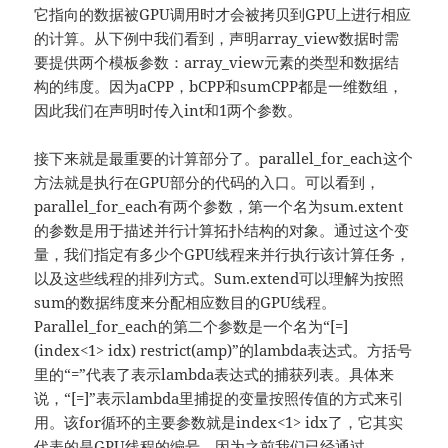
它指向的数据被GPU调用时才会被拷贝到GPU上进行相应
的计算。从下例中我们看到，声明array_view数据时需
要提供两个模板参数：array_view元素的类型和数据结
构的纬度。因为aCPP，bCPP和sumCPP都是一维数组，
因此我们在声明时传入int和1两个参数。
接下来就是最重要的计算部分了。parallel_for_each这个
方法就是执行在GPU部分的代码的入口。可以看到，
parallel_for_each有两个参数，第一个名为sum.extent
的参数是用于描述并行计算拓扑结构的对象。通过这个变
量，我们指定有多少个GPU线程来并行执行该计算任务，
以及这些线程的排列方式。Sum.extend可以理解为按照
sum的数据纬度来分配相应数目的GPU线程。
Parallel_for_each的第二个参数是一个名为“[=]
(index<1> idx) restrict(amp)”的lambda表达式。方括号
里的“=”代表了表示lambda表达式的捕获列表。具体来
说，“[=]”表示lambda里捕捉的变量按照传值的方式来引
用。该for循环的主要参数就是index<1> idx了，它其实
代表的是GPU线程的编号。因为之前我们已经通过