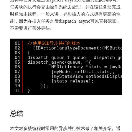
任务块的执行会交由操作系统去处理，并在该任务块完成
时通知主线程。一般来讲，异步插入的方式拥有更高的性
能，因为在插入任务之后dispatch_async可以直接返回，
不需要进行额外等待。
01
//使用GCD异步并行的版本
02
- (IBAction)analyzeDocument:(NSButton *
03
{
04
dispatch_queue_t queue = dispatch_get_g
05
dispatch_async(queue, ^{
06
NSDictionary *stats = [myDoc a
07
[myModel setDict:stats];
08
[myStatsView setNeedsDisplay:Y
09
[stats release];
10
});
11
}
总结
本文对多核编程时常用的异步并行技术做了相关介绍。通