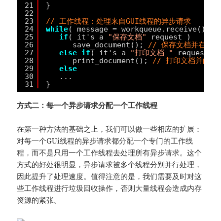
21
}
22
23
// 工作线程：处理来自GUI线程的异步请求
24
while
( message = workqueue.receive() ) 
25
if
( it's a 
"保存文档"
request )
26
save_document(); 
// 保存文档并在结束
27
else
if
( it's a 
"打印文档 "
request )
28
print_document(); 
// 打印文档并向G
29
else
30
...
31
}
方式二：每一个异步请求分配一个工作线程
在第一种方法的基础之上，我们可以做一些相应的扩展：
对每一个GUi线程的异步请求都分配一个专门的工作线
程，而不是只用一个工作线程去处理所有异步请求。这个
方式的好处很明显，异步请求被多个线程分别并行处理，
因此提升了处理速度。值得注意的是，我们需要及时对这
些工作线程进行垃圾回收操作，否则大量线程会造成内存
资源的紧张。