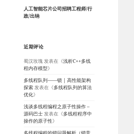
人工智能芯片公司招聘工程师/行
政/出纳
近期评论
蜀汉玫瑰
发表在《
浅析C++多线
程内存模型
》
多线程队列——锁 | 高性能架构
探索
发表在《
多线程队列的算法
优化
》
浅谈多线程编程之原子性操作 –
源码巴士
发表在《
多线程程序中
操作的原子性
》
多线程编程的锁问题解析（锁竞