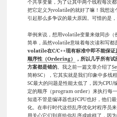
个共享变量，为了让其中两个线程每次都
把它定义为volatile的就好了嘛！我想这
引起那么多争议的最大原因。可惜的是，
举例来说，想用volatile变量来做同步
简单，虽然volatile意味着每次读和
volatile在C/C++现有标准中即不能保证
顺序性（Ordering）
，所以几乎所有试图
方案都是错的
。我之前一篇文章介绍了
S
简称SC），它其实就是我们印象中多线
SC最大的问题是性能太低了，因为CPU
定的顺序（program order）来执
知道不管是编译器也好CPU也好，他们
化。在串行时代这些乱序优化对程序员来
用关心它们到底给你乱序成啥样了，因为