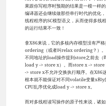
果跟你写程序时预期的结果是一模一样的
编译器还会继续做那些串行时代的优化，
线程程序的SC模型语义，从而使得多线
的运行结果不一致！
拿X86来说，它的多核内存模型没有严格执
ordering（或者叫relax orderi
不同地址的load操作提到store之前去（即把s
load y -> store x）。而store x -> stor
-> store x不允许交换执行顺序。在X86
根本就不能保证对不同volatile变量x和y的st
CPU乱序优化成load y -> store x。
而对多线程读写操作的原子性来说，诸如vol