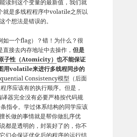
能读到这个变量的最新值，我们就
个就是多线程程序中volatile之所以
这个想法是错误的。
（例如一个flag）？错！为什么？很
写都是直接去内存地址中去操作，
但是
原子性（Atomicity）
也不能保证
用volatile来进行多线程同步的
equential Consistency模型
（后面
程程序应该有的执行顺序。但是，
/编译器完全没有必要严格按代码规
行每一条指令。学过体系结构的同学应该
最擅长做的事情就是帮你做乱序优
说都是透明的，封装好了的，你不
它们会保证优化后的程序的运行结