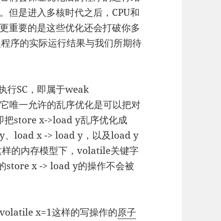
。但是进入多核时代之后，CPU和
更重要的是这些优化还会打破你多
程程序的实际运行结果与我们所期待
行SC，即属于weak
ng？）。它唯一允许的乱序优化是可以把对
tore x->load y乱序优化成
e y、load x -> load y，以及load y
这样的内存模型下，volatile关键字
ore x -> load y的操作不会被
atile x=1这样的写操作的
原子