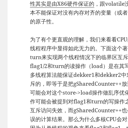
性其实是由X86硬件保证的
，跟volati
本不能保证对没有内存对齐的变量（或者
的原子性。
为了有个更直观的理解，我们来看看CPU的乱
线程程序中显得如此无力的。下面这个著名的D
turn来实现两个线程情况下的临界区互
flag1/2和turn的读操作（load）是
多线程算法能保证dekker1和dekker2中对
斥的，即等于是把gSharedCounter
可能会对这个store->load操作做乱序优化
作可能会被提到对flag1和turn的写
互斥访问失效，而gSharedCounter++
误的计算结果。那么为什么多核CPU会