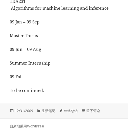
TDA231 –
Algorithms for machine learning and inference
09 Jan – 09 Sep
Master Thesis
09 Jun – 09 Aug
Summer Internship
09 Fall
To be continued.
发
分
标
于09年感悟
12/31/2009
生活笔记
年终总结
留下评论
布
类
签
于
自豪地采用WordPress