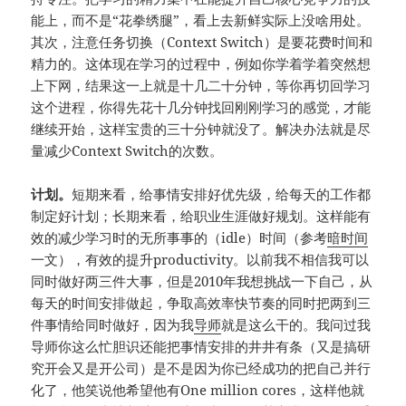
能上，而不是“花拳绣腿”，看上去新鲜实际上没啥用处。
其次，注意任务切换（Context Switch）是要花费时间和
精力的。这体现在学习的过程中，例如你学着学着突然想
上下网，结果这一上就是十几二十分钟，等你再切回学习
这个进程，你得先花十几分钟找回刚刚学习的感觉，才能
继续开始，这样宝贵的三十分钟就没了。解决办法就是尽
量减少Context Switch的次数。
计划。
短期来看，给事情安排好优先级，给每天的工作都
制定好计划；长期来看，给职业生涯做好规划。这样能有
效的减少学习时的无所事事的（idle）时间（参考
暗时间
一文），有效的提升productivity。以前我不相信我可以
同时做好两三件大事，但是2010年我想挑战一下自己，从
每天的时间安排做起，争取高效率快节奏的同时把两到三
件事情给同时做好，因为我
导师
就是这么干的。我问过我
导师你这么忙胆识还能把事情安排的井井有条（又是搞研
究开会又是开公司）是不是因为你已经成功的把自己并行
化了，他笑说他希望他有One million cores，这样他就