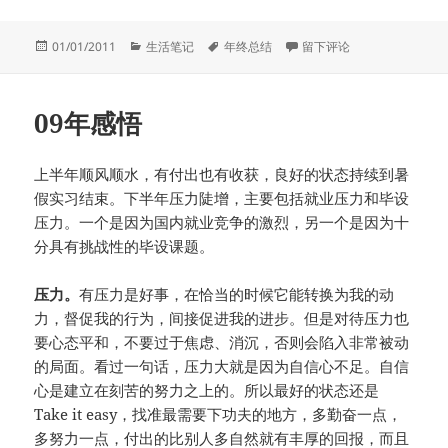
发
分
标
于你好，2011！
01/01/2011
生活笔记
年终总结
留下评论
布
类
签
于
09年感悟
上半年顺风顺水，有付出也有收获，良好的状态持续到暑
假实习结束。下半年压力陡增，主要包括就业压力和毕设
压力。一个是因为国内就业竞争的激烈，另一个是因为十
分具有挑战性的毕设课题。
压力。
有压力是好事，在恰当的时候它能转换为我的动
力，督促我的行为，间接促进我的进步。但是对待压力也
要心态平和，不要过于焦虑、消沉，否则会陷入非常被动
的局面。看过一句话，压力大就是因为自信心不足。自信
心是建立在刻苦的努力之上的。所以最好的状态还是
Take it easy，找准最需要下功夫的地方，多勤奋一点，
多努力一点，付出的比别人多自然就有丰厚的回报，而且