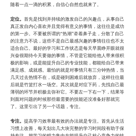
随着一点一滴的积累，自信心自然也就来了。
定位。
首先是找到并持续的激发自己的兴趣点，从事自己
真正发自内心喜欢并且觉得有意义的事情，这往往是成功
的第一步。不要被所谓的“热潮”牵着鼻子走，分散了自己
的注意力不说，这些不是自己最感兴趣的事情往往也不太
适合自己。最好的学习和工作状态是每天早晨睁开眼就很
兴奋很期待今天要做的事情，不管是它能给他人带来很积
极的影响，或是能提升自己的专业技能，都能给自己带来
满足感、成就感。最怕的就是对事情只有三分钟热情，当
几天过去热情不在，或是碰到困难后就放弃，这样往往最
后就是竹篮打水一场空。其次就是对症下药，先找自己最
薄弱的环节并积极去弥补它。不要左一下右一下，结果等
到面对问题的时候那些最需要的技能还没准备好那就完
了。这里引出了另一个话题，专注。
专注。
提高学习效率最有效的办法就是专注。首先从生活
习惯上改善，每天划出几大块完整的学习时间段有助于保
持专注。把学习的精力集中在能提升自己核心竞争力的技