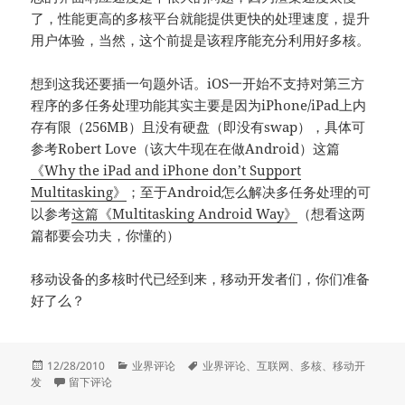
了，性能更高的多核平台就能提供更快的处理速度，提升
用户体验，当然，这个前提是该程序能充分利用好多核。
想到这我还要插一句题外话。iOS一开始不支持对第三方
程序的多任务处理功能其实主要是因为iPhone/iPad上内
存有限（256MB）且没有硬盘（即没有swap），具体可
参考Robert Love（该大牛现在在做Android）这篇
《Why the iPad and iPhone don’t Support
Multitasking》
；至于Android怎么解决多任务处理的可
以参考
这篇《Multitasking Android Way》
（想看这两
篇都要会功夫，你懂的）
移动设备的多核时代已经到来，移动开发者们，你们准备
好了么？
发
分
标
12/28/2010
业界评论
业界评论
、
互联网
、
多核
、
移动开
布
于移动设备进入多核时代！
类
签
发
留下评论
于