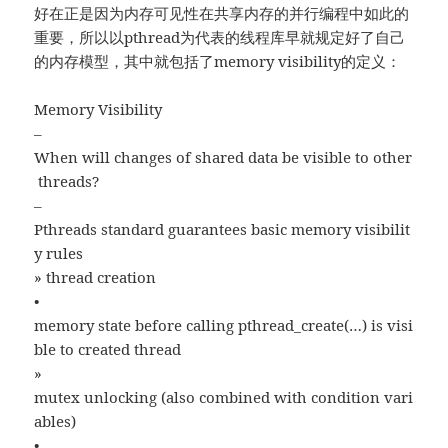
好在正是因为内存可见性在共享内存的并行编程中如此的
重要，所以以pthread为代表的线程库早就规定好了自己
的内存模型，其中就包括了memory visibility的定义：
Memory Visibility
–
When will changes of shared data be visible to other
threads?
–
Pthreads standard guarantees basic memory visibilit
y rules
» thread creation
•
memory state before calling pthread_create(…) is visi
ble to created thread
»
mutex unlocking (also combined with condition vari
ables)
•